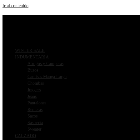
Ir al contenido
ENVIOS GRATIS A PARTIR DE $169.000
3 CUOTAS SIN INTERÉS
WINTER SALE
INDUMENTARIA
Abrigos y Camperas
Buzos
Camisas Manga Larga
Chombas
Joggers
Jeans
Pantalones
Remeras
Sacos
Sastrería
Sweater
CALZADO