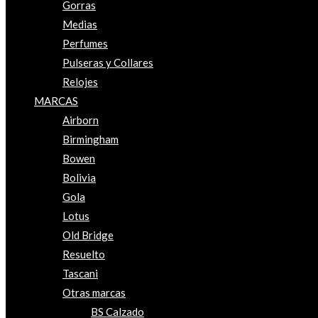
Gorras
Medias
Perfumes
Pulseras y Collares
Relojes
MARCAS
Airborn
Birmingham
Bowen
Bolivia
Gola
Lotus
Old Bridge
Resuelto
Tascani
Otras marcas
BS Calzado