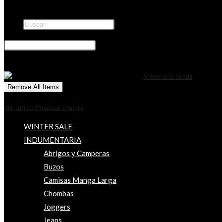
Buscar
×
0
CARRITO
¡Tu carrito está actualmente vacío!
Volver a la tienda
Remove All Items
0
$0
Ver carrito
Finalizar compra
WINTER SALE
INDUMENTARIA
Abrigos y Camperas
Buzos
Camisas Manga Larga
Chombas
Joggers
Jeans