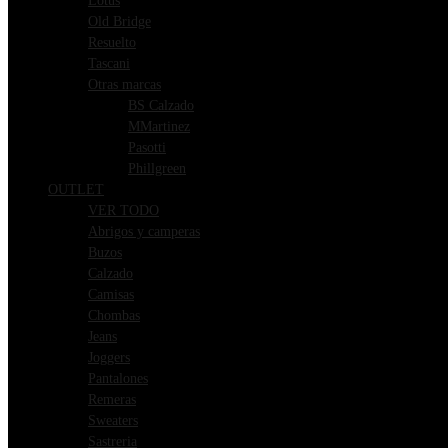
Lotus
Old Bridge
Resuelto
Tascani
Otras marcas
BS Calzado
MMartinez
Pasotti
Phillgreen
OUTLET
VER TODO
Abrigos y camperas
Buzos
Calzado
Camisas
Chombas
Jeans
Joggers
Pantalones
Remeras
Sweaters
Sastreria