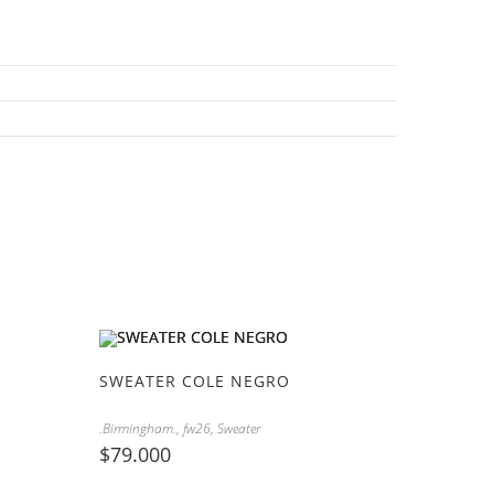
SWEATER COLE NEGRO
.Birmingham.
,
fw26
,
Sweater
$
79.000