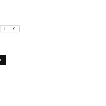
L
XL
O