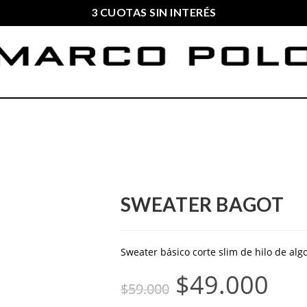
3 CUOTAS SIN INTERÉS
ENVIOS GRATIS A PARTIR DE $169.000
SWEATER BAGOT
Sweater básico corte slim de hilo de alg
$
49.000
$
59.000