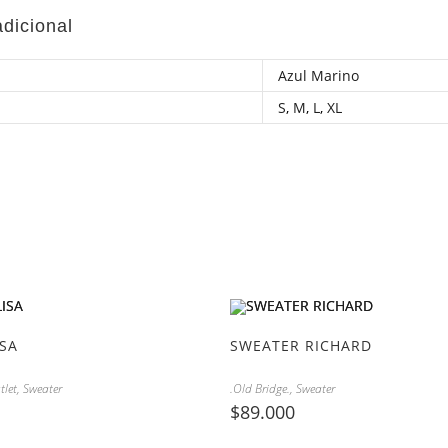
adicional
Azul Marino
S
,
M
,
L
,
XL
ISA
SWEATER RICHARD
tlet
,
Sweater
.Old Bridge.
,
Sweater
$
89.000