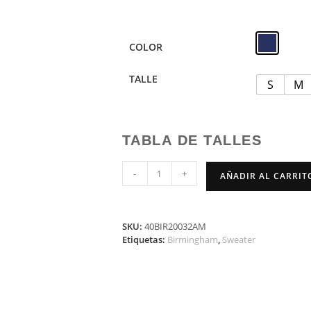
COLOR
TALLE
S
M
TABLA DE TALLES
-
+
AÑADIR AL CARRIT
SKU:
40BIR20032AM
Etiquetas:
Birmingham
,
Sweater