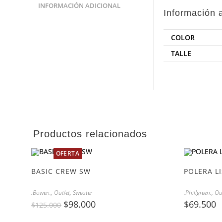
INFORMACIÓN ADICIONAL
Información 
COLOR
TALLE
Productos relacionados
OFERTA
BASIC CREW SW
POLERA L
.Bowen.
,
Outlet
,
Sweater
.Phillgreen.
,
Ou
$
98.000
$
69.500
$
125.000