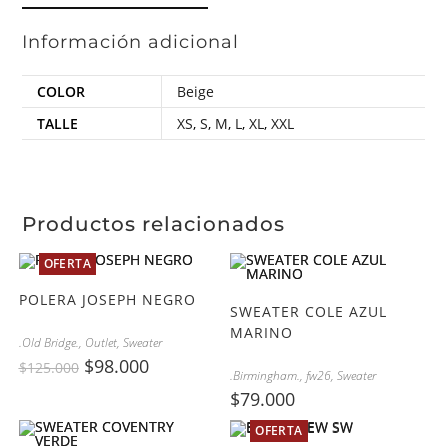
Información adicional
COLOR
Beige
TALLE
XS
,
S
,
M
,
L
,
XL
,
XXL
Productos relacionados
OFERTA
POLERA JOSEPH NEGRO
SWEATER COLE AZUL
MARINO
.Old Bridge.
,
Outlet
,
Sweater
$
98.000
$
125.000
.Birmingham.
,
fw26
,
Sweater
$
79.000
OFERTA