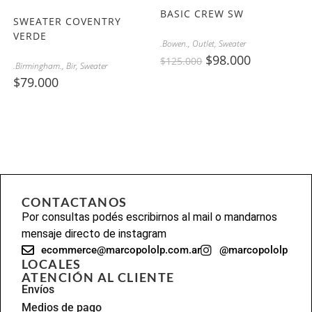
BASIC CREW SW
SWEATER COVENTRY
VERDE
.Bowen.
,
Outlet
,
Sweater
$
98.000
$
125.000
.Birmingham.
,
Bir
,
Sweater
$
79.000
CONTACTANOS
Por consultas podés escribirnos al mail o mandarnos
mensaje directo de instagram
ecommerce@marcopololp.com.ar
@marcopololp
LOCALES
ATENCIÓN AL CLIENTE
Envíos
Medios de pago