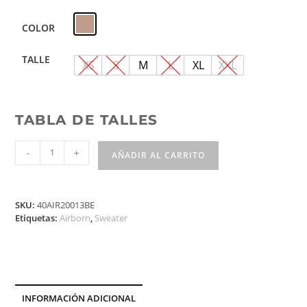
COLOR
TALLE
XS
S
M
L
XL
XXL
TABLA DE TALLES
-
+
AÑADIR AL CARRITO
SKU:
40AIR20013BE
Etiquetas:
Airborn
,
Sweater
INFORMACIÓN ADICIONAL