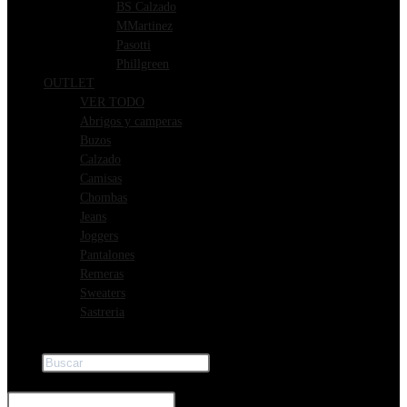
BS Calzado
MMartinez
Pasotti
Phillgreen
OUTLET
VER TODO
Abrigos y camperas
Buzos
Calzado
Camisas
Chombas
Jeans
Joggers
Pantalones
Remeras
Sweaters
Sastreria
Buscar
×