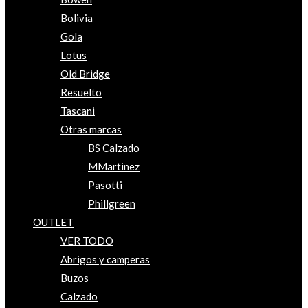
Bolivia
Gola
Lotus
Old Bridge
Resuelto
Tascani
Otras marcas
BS Calzado
MMartinez
Pasotti
Phillgreen
OUTLET
VER TODO
Abrigos y camperas
Buzos
Calzado