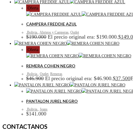
Oferta
CAMPERA FREDDIE AZUL
.Bolivia.
,
Abrigos y Camperas
,
Outlet
$
190.000
El precio original era: $190.000.
$
149.
Oferta
REMERA COHEN NEGRO
.Bolivia.
,
Outlet
,
Remeras
$
46.900
El precio original era: $46.900.
$
37.500
E
PANTALON JUREL NEGRO
.Bolivia.
,
Jeans
$
141.000
CONTACTANOS