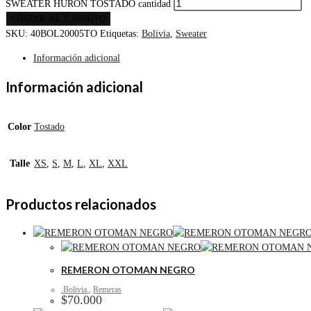
SWEATER HURON TOSTADO cantidad
AÑADIR AL CARRITO
SKU:
40BOL20005TO
Etiquetas:
Bolivia
,
Sweater
Información adicional
Información adicional
Color
Tostado
Talle
XS
,
S
,
M
,
L
,
XL
,
XXL
Productos relacionados
REMERON OTOMAN NEGRO
.Bolivia.
,
Remeras
$
70.000