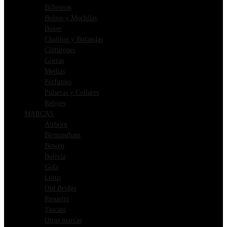
Billeteras
Bolsos y Mochilas
Boxer
Chalinas y Bufandas
Cinturones
Gorras
Medias
Perfumes
Pulseras y Collares
Relojes
MARCAS
Airborn
Birmingham
Bowen
Bolivia
Gola
Lotus
Old Bridge
Resuelto
Tascani
Otras marcas