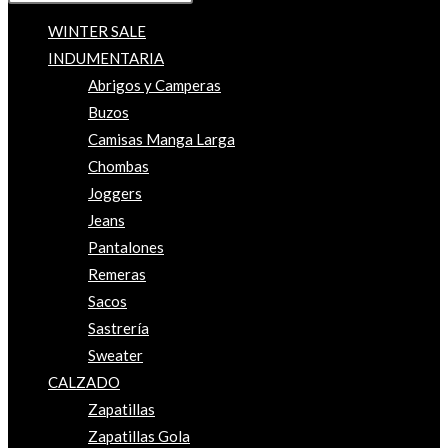
WINTER SALE
INDUMENTARIA
Abrigos y Camperas
Buzos
Camisas Manga Larga
Chombas
Joggers
Jeans
Pantalones
Remeras
Sacos
Sastrería
Sweater
CALZADO
Zapatillas
Zapatillas Gola