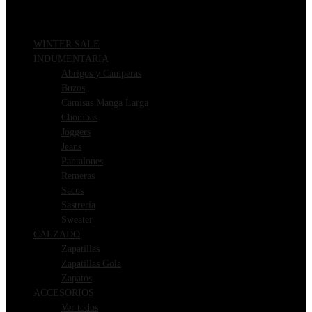
WINTER SALE
INDUMENTARIA
Abrigos y Camperas
Buzos
Camisas Manga Larga
Chombas
Joggers
Jeans
Pantalones
Remeras
Sacos
Sastrería
Sweater
CALZADO
Zapatillas
Zapatillas Gola
Zapatos
ACCESORIOS
Ver todos