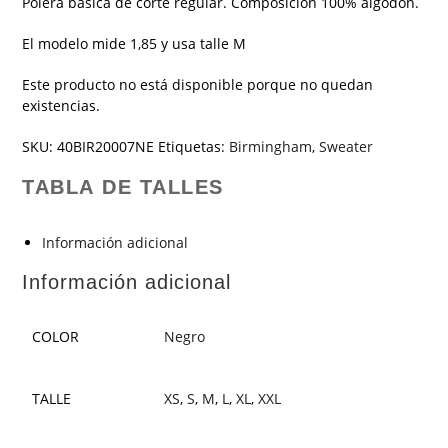
Polera basica de corte regular. Composicion 100% algodon.
El modelo mide 1,85 y usa talle M
Este producto no está disponible porque no quedan
existencias.
SKU:
40BIR20007NE
Etiquetas:
Birmingham
,
Sweater
TABLA DE TALLES
Información adicional
Información adicional
COLOR
Negro
TALLE
XS
,
S
,
M
,
L
,
XL
,
XXL