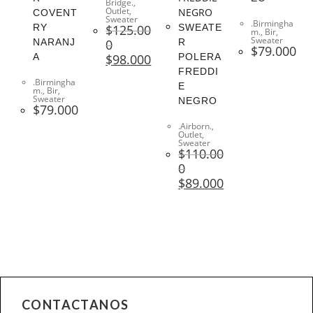
Bridge.
,
Outlet
,
COVENT
Sweater
.Birmingha
RY
$
125.00
SWEATE
m.
,
Bir
,
Sweater
NARANJ
0
R
$
79.000
A
$
98.000
POLERA
FREDDI
.Birmingha
E
m.
,
Bir
,
Sweater
NEGRO
$
79.000
.Airborn.
,
Outlet
,
Sweater
$
110.00
0
$
89.000
CONTACTANOS