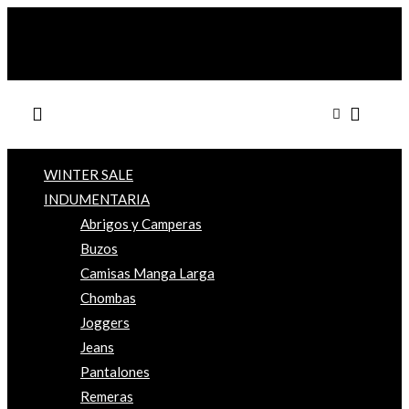
WINTER SALE
INDUMENTARIA
Abrigos y Camperas
Buzos
Camisas Manga Larga
Chombas
Joggers
Jeans
Pantalones
Remeras