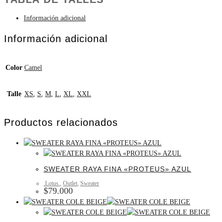
Información adicional
Información adicional
Color
Camel
Talle
XS
,
S
,
M
,
L
,
XL
,
XXL
Productos relacionados
SWEATER RAYA FINA «PROTEUS» AZUL
.Lotus.
,
Outlet
,
Sweater
$
79.000