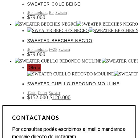
SWEATER COLE BEIGE
.Birmingham.
,
Bir
,
Sweater
$
79.000
SWEATER BEECHES NEGRO
.Birmingham.
,
fw26
,
Sweater
$
79.000
Oferta
SWEATER CUELLO REDONDO MOULINE
.Gola.
,
Outlet
,
Sweater
$
152.000
$
120.000
CONTACTANOS
Por consultas podés escribirnos al mail o mandarnos
mensaje directo de instagram