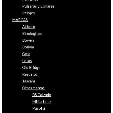
Pulseras y Collares
Relojes
MARCAS
Airborn
Birmingham
Bowen
Bolivia
Gola
Lotus
Old Bridge
Resuelto
Tascani
Otras marcas
BS Calzado
MMartinez
Pasotti