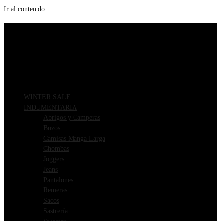
Ir al contenido
ENVIOS GRATIS A PARTIR DE $169.000
3 CUOTAS SIN INTERÉS
WINTER SALE
INDUMENTARIA
Abrigos y Camperas
Buzos
Camisas Manga Larga
Chombas
Joggers
Jeans
Pantalones
Remeras
Sacos
Sastrería