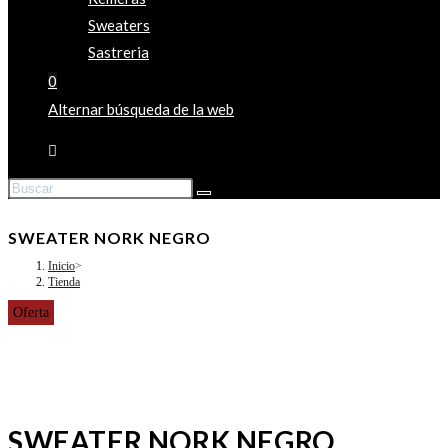
Sweaters
Sastreria
0
Alternar búsqueda de la web
SWEATER NORK NEGRO
Inicio
>
Tienda
Oferta
SWEATER NORK NEGRO