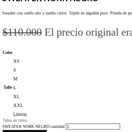
Sweater con cuello alto y medio cierre. Tejido en algodón puro. Prenda de pes
$
110.000
El precio original e
Color
XS
S
M
Talle
L
XL
XXL
Limpiar
Tabla de talles
SWEATER NORK NEGRO cantidad