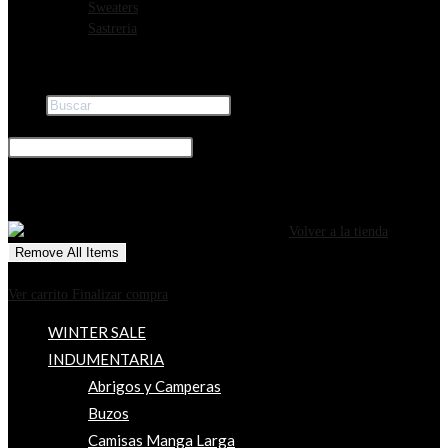
Sweaters
Sastreria
Buscar
×
0
CARRITO
¡Tu carrito está actualmente vacío!
Volver a la tienda
Remove All Items
0
$0
Ver carrito
Finalizar compra
WINTER SALE
INDUMENTARIA
Abrigos y Camperas
Buzos
Camisas Manga Larga