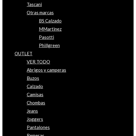
Tascani
Otras marcas
BS Calzado
MMartinez
Pasotti
Phillgreen
OUTLET
VER TODO
Abrigos y camperas
Buzos
Calzado
Camisas
Chombas
Jeans
Joggers
Pantalones
Remeras