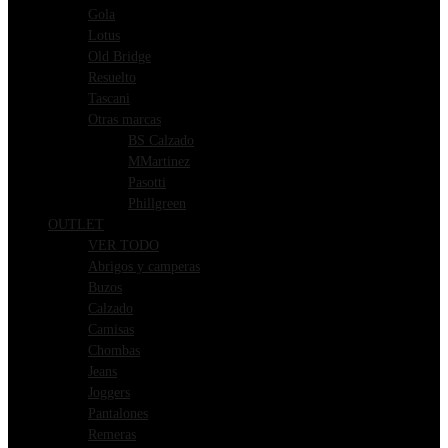
Gola
Lotus
Old Bridge
Resuelto
Tascani
Otras marcas
BS Calzado
MMartinez
Pasotti
Phillgreen
OUTLET
VER TODO
Abrigos y camperas
Buzos
Calzado
Camisas
Chombas
Jeans
Joggers
Pantalones
Remeras