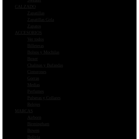
Sweater
CALZADO
Zapatillas
Zapatillas Gola
Zapatos
ACCESORIOS
Ver todos
Billeteras
Bolsos y Mochilas
Boxer
Chalinas y Bufandas
Cinturones
Gorras
Medias
Perfumes
Pulseras y Collares
Relojes
MARCAS
Airborn
Birmingham
Bowen
Bolivia