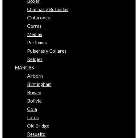
Boxer
Chalinas y Bufandas
Cinturones
Gorras
Medias
Perfumes
Pulseras y Collares
Relojes
MARCAS
Airborn
Birmingham
Bowen
Bolivia
Gola
Lotus
Old Bridge
Resuelto