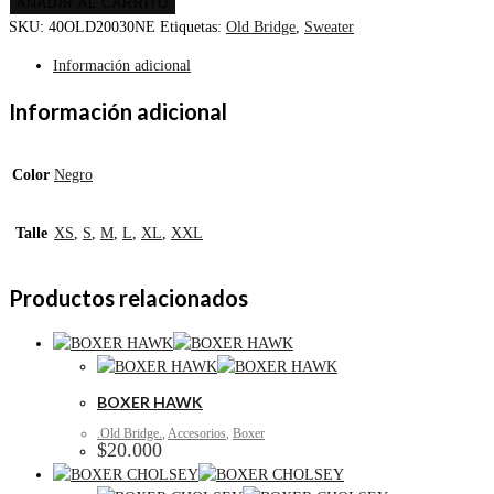
AÑADIR AL CARRITO
SKU:
40OLD20030NE
Etiquetas:
Old Bridge
,
Sweater
Información adicional
Información adicional
Color
Negro
Talle
XS
,
S
,
M
,
L
,
XL
,
XXL
Productos relacionados
BOXER HAWK
.Old Bridge.
,
Accesorios
,
Boxer
$
20.000