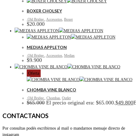
BOXER CHOLSEY
.Old Bridge.
,
Accesorios
,
Boxer
$
20.000
MEDIAS APPLETON
.Old Bridge.
,
Accesorios
,
Medias
$
9.900
Oferta
CHOMBA VINE BLANCO
.Old Bridge.
,
Chombas
,
Outlet
$
65.000
El precio original era: $65.000.
$
49.800
E
CONTACTANOS
Por consultas podés escribirnos al mail o mandarnos mensaje directo de
instagram