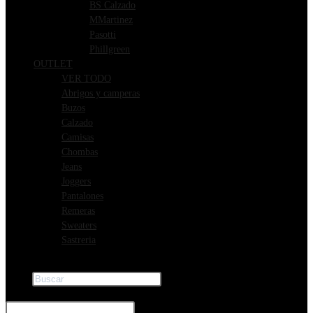
BS Calzado
MMartinez
Pasotti
Phillgreen
OUTLET
VER TODO
Abrigos y camperas
Buzos
Calzado
Camisas
Chombas
Jeans
Joggers
Pantalones
Remeras
Sweaters
Sastreria
Buscar
×