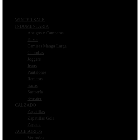
WINTER SALE
INDUMENTARIA
Abrigos y Camperas
Buzos
Camisas Manga Larga
Chombas
Joggers
Jeans
Pantalones
Remeras
Sacos
Sastrería
Sweater
CALZADO
Zapatillas
Zapatillas Gola
Zapatos
ACCESORIOS
Ver todos