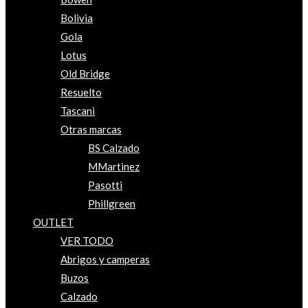
Bolivia
Gola
Lotus
Old Bridge
Resuelto
Tascani
Otras marcas
BS Calzado
MMartinez
Pasotti
Phillgreen
OUTLET
VER TODO
Abrigos y camperas
Buzos
Calzado