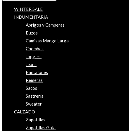
WINTER SALE
INDUMENTARIA
Abrigos y Camperas
Buzos
Camisas Manga Larga
Chombas
Joggers
Jeans
Pantalones
Remeras
Sacos
Sastrería
Sweater
CALZADO
Zapatillas
Zapatillas Gola