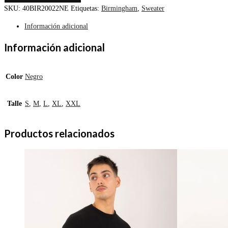
SKU:
40BIR20022NE
Etiquetas:
Birmingham
,
Sweater
Información adicional
Información adicional
Color
Negro
Talle
S
,
M
,
L
,
XL
,
XXL
Productos relacionados