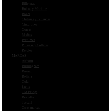
Billeteras
Bolsos y Mochilas
Boxer
Chalinas y Bufandas
Cinturones
Gorras
Medias
Perfumes
Pulseras y Collares
Relojes
MARCAS
Airborn
Birmingham
Bowen
Bolivia
Gola
Lotus
Old Bridge
Resuelto
Tascani
Otras marcas