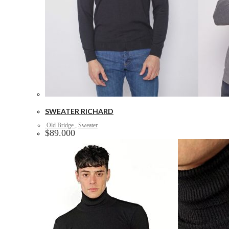
SWEATER RICHARD
.Old Bridge.
,
Sweater
$
89.000