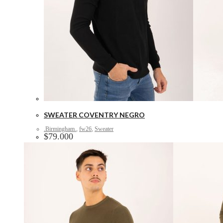
SWEATER COVENTRY NEGRO
.Birmingham.
,
fw26
,
Sweater
$
79.000