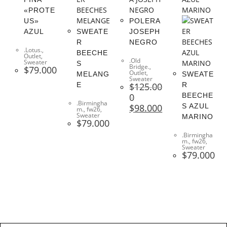
«PROTE
US»
POLERA
AZUL
SWEATE
JOSEPH
R
NEGRO
.Lotus.
,
BEECHE
Outlet
,
.Old
Sweater
S
Bridge.
,
$
79.000
Outlet
,
MELANG
SWEATE
Sweater
E
$
125.00
R
0
BEECHE
.Birmingha
$
98.000
S AZUL
m.
,
fw26
,
Sweater
MARINO
$
79.000
.Birmingha
m.
,
fw26
,
Sweater
$
79.000