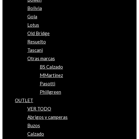
Bolivia
Gola
Lotus
Old Bridge
Resuelto
Tascani
Otras marcas
BS Calzado
MMartinez
Pasotti
Phillgreen
OUTLET
VER TODO
Abrigos y camperas
Buzos
Calzado