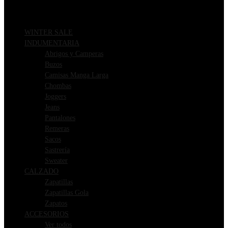
WINTER SALE
INDUMENTARIA
Abrigos y Camperas
Buzos
Camisas Manga Larga
Chombas
Joggers
Jeans
Pantalones
Remeras
Sacos
Sastrería
Sweater
CALZADO
Zapatillas
Zapatillas Gola
Zapatos
ACCESORIOS
Ver todos