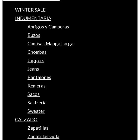
WINTER SALE
INDUMENTARIA
Abrigos y Camperas
Buzos
Camisas Manga Larga
Chombas
Joggers
Jeans
Pantalones
Remeras
Sacos
Sastrería
Sweater
CALZADO
Zapatillas
Zapatillas Gola