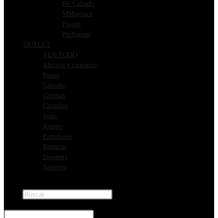
BS Calzado
MMartinez
Pasotti
Phillgreen
OUTLET
VER TODO
Abrigos y camperas
Buzos
Calzado
Camisas
Chombas
Jeans
Joggers
Pantalones
Remeras
Sweaters
Sastreria
Buscar
×