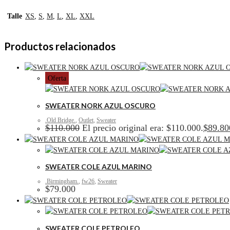
Talle
XS
,
S
,
M
,
L
,
XL
,
XXL
Productos relacionados
Oferta
SWEATER NORK AZUL OSCURO
.Old Bridge.
,
Outlet
,
Sweater
$
110.000
El precio original era: $110.000.
$
89.80
SWEATER COLE AZUL MARINO
.Birmingham.
,
fw26
,
Sweater
$
79.000
SWEATER COLE PETROLEO