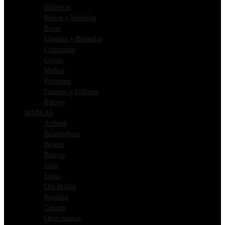
Billeteras
Bolsos y Mochilas
Boxer
Chalinas y Bufandas
Cinturones
Gorras
Medias
Perfumes
Pulseras y Collares
Relojes
MARCAS
Airborn
Birmingham
Bowen
Bolivia
Gola
Lotus
Old Bridge
Resuelto
Tascani
Otras marcas