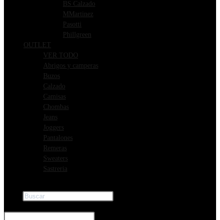
BS Calzado
MMartinez
Pasotti
Phillgreen
OUTLET
VER TODO
Abrigos y camperas
Buzos
Calzado
Camisas
Chombas
Jeans
Joggers
Pantalones
Remeras
Sweaters
Sastreria
Buscar
×