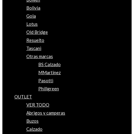
Bolivia
Gola
Lotus
Old Bridge
Resuelto
Tascani
Otras marcas
BS Calzado
MMartinez
Pasotti
Phillgreen
OUTLET
VER TODO
Abrigos y camperas
Buzos
Calzado