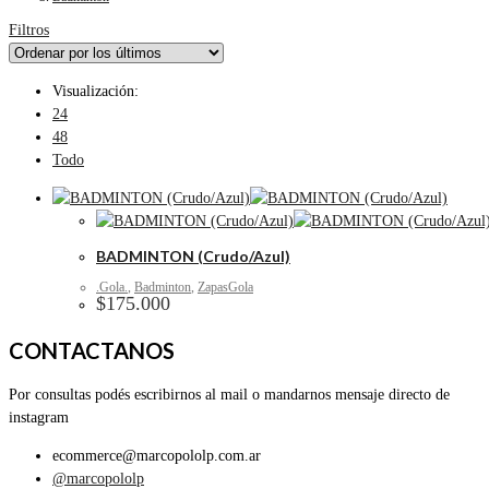
Filtros
Visualización:
24
48
Todo
BADMINTON (Crudo/Azul)
.Gola.
,
Badminton
,
ZapasGola
$
175.000
CONTACTANOS
Por consultas podés escribirnos al mail o mandarnos mensaje directo de
instagram
ecommerce@marcopololp.com.ar
@marcopololp