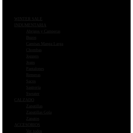
WINTER SALE
INDUMENTARIA
Abrigos y Camperas
Buzos
Camisas Manga Larga
Chombas
Joggers
Jeans
Pantalones
Remeras
Sacos
Sastrería
Sweater
CALZADO
Zapatillas
Zapatillas Gola
Zapatos
ACCESORIOS
Ver todos