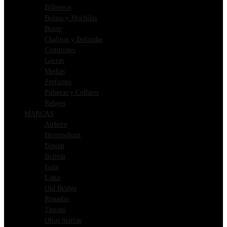
Billeteras
Bolsos y Mochilas
Boxer
Chalinas y Bufandas
Cinturones
Gorras
Medias
Perfumes
Pulseras y Collares
Relojes
MARCAS
Airborn
Birmingham
Bowen
Bolivia
Gola
Lotus
Old Bridge
Resuelto
Tascani
Otras marcas