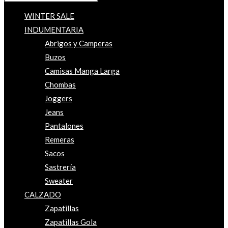
WINTER SALE
INDUMENTARIA
Abrigos y Camperas
Buzos
Camisas Manga Larga
Chombas
Joggers
Jeans
Pantalones
Remeras
Sacos
Sastrería
Sweater
CALZADO
Zapatillas
Zapatillas Gola