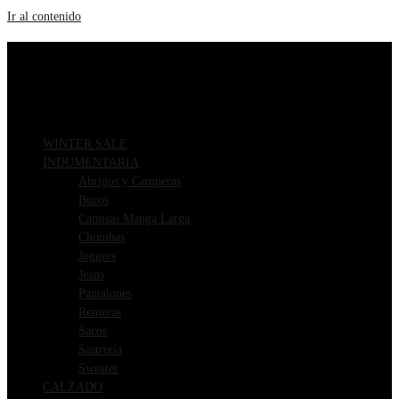
Ir al contenido
ENVIOS GRATIS A PARTIR DE $169.000
3 CUOTAS SIN INTERÉS
WINTER SALE
INDUMENTARIA
Abrigos y Camperas
Buzos
Camisas Manga Larga
Chombas
Joggers
Jeans
Pantalones
Remeras
Sacos
Sastrería
Sweater
CALZADO