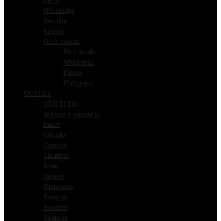
Lotus
Old Bridge
Resuelto
Tascani
Otras marcas
BS Calzado
MMartinez
Pasotti
Phillgreen
OUTLET
VER TODO
Abrigos y camperas
Buzos
Calzado
Camisas
Chombas
Jeans
Joggers
Pantalones
Remeras
Sweaters
Sastreria