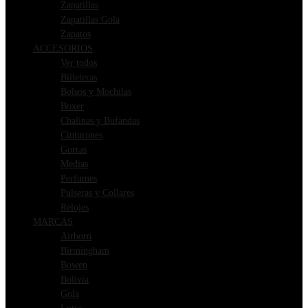
Zapatillas
Zapatillas Gola
Zapatos
ACCESORIOS
Ver todos
Billeteras
Bolsos y Mochilas
Boxer
Chalinas y Bufandas
Cinturones
Gorras
Medias
Perfumes
Pulseras y Collares
Relojes
MARCAS
Airborn
Birmingham
Bowen
Bolivia
Gola