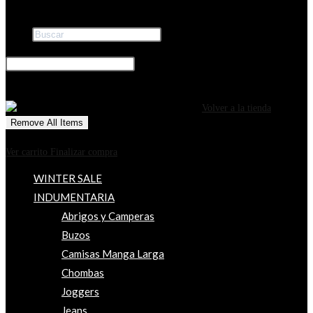
Buscar
×
0
CARRITO
¡Tu carrito está actualmente vacío!
Volver a la tienda
Remove All Items
0
$0
Ver carrito
Finalizar compra
WINTER SALE
INDUMENTARIA
Abrigos y Camperas
Buzos
Camisas Manga Larga
Chombas
Joggers
Jeans