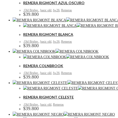
REMERA RIGMONT AZUL OSCURO
.Old Bridge.
,
basic old
,
fw26
,
Remeras
$
39.800
REMERA RIGMONT BLANCA
.Old Bridge.
,
basic old
,
fw26
,
Remeras
$
39.800
REMERA COLNBROOK
.Old Bridge.
,
basic old
,
fw26
,
Remeras
$
39.800
REMERA RIGMONT CELESTE
.Old Bridge.
,
basic old
,
Remeras
$
39.800