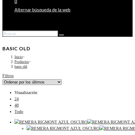
0
Alternar búsqueda de la web
BASIC OLD
Inicio
>
Productos
>
basic old
Filtros
Visualización:
24
48
Todo