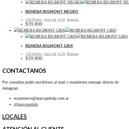
REMERA RIGMONT NEGRO
.Old Bridge.
,
basic old
,
fw26
,
Remeras
$
39.800
REMERA RIGMONT GRIS
.Old Bridge.
,
basic old
,
fw26
,
Remeras
$
39.800
CONTACTANOS
Por consultas podés escribirnos al mail o mandarnos mensaje directo de
instagram
ecommerce@marcopololp.com.ar
@marcopololp
LOCALES