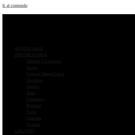
Ir al contenido
ENVIOS GRATIS A PARTIR DE $169.000
3 CUOTAS SIN INTERÉS
WINTER SALE
INDUMENTARIA
Abrigos y Camperas
Buzos
Camisas Manga Larga
Chombas
Joggers
Jeans
Pantalones
Remeras
Sacos
Sastrería
Sweater
CALZADO