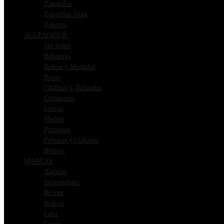
Zapatillas
Zapatillas Gola
Zapatos
ACCESORIOS
Ver todos
Billeteras
Bolsos y Mochilas
Boxer
Chalinas y Bufandas
Cinturones
Gorras
Medias
Perfumes
Pulseras y Collares
Relojes
MARCAS
Airborn
Birmingham
Bowen
Bolivia
Gola