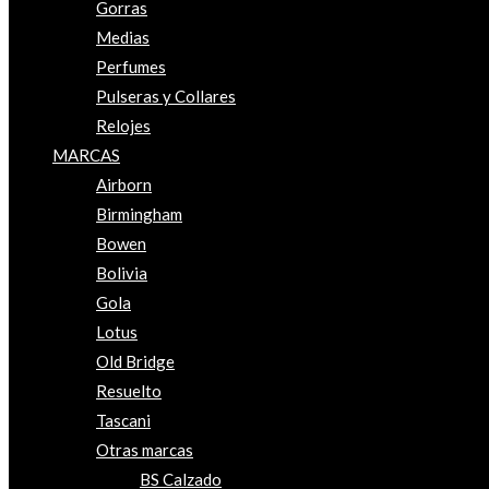
Gorras
Medias
Perfumes
Pulseras y Collares
Relojes
MARCAS
Airborn
Birmingham
Bowen
Bolivia
Gola
Lotus
Old Bridge
Resuelto
Tascani
Otras marcas
BS Calzado