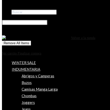
Buscar
×
0
CARRITO
¡Tu carrito está actualmente vacío!
Volver a la tienda
Remove All Items
0
$0
Ver carrito
Finalizar compra
WINTER SALE
INDUMENTARIA
Abrigos y Camperas
Buzos
Camisas Manga Larga
Chombas
Joggers
Jeans