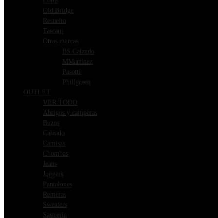
Lotus
Old Bridge
Resuelto
Tascani
Otras marcas
BS Calzado
MMartinez
Pasotti
Phillgreen
OUTLET
VER TODO
Abrigos y camperas
Buzos
Calzado
Camisas
Chombas
Jeans
Joggers
Pantalones
Remeras
Sweaters
Sastreria