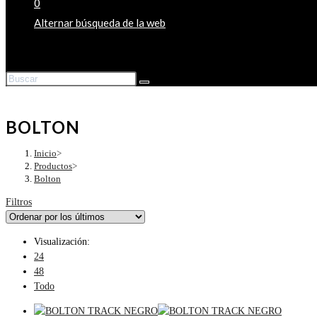
0
Alternar búsqueda de la web
BOLTON
Inicio
>
Productos
>
Bolton
Filtros
Visualización:
24
48
Todo