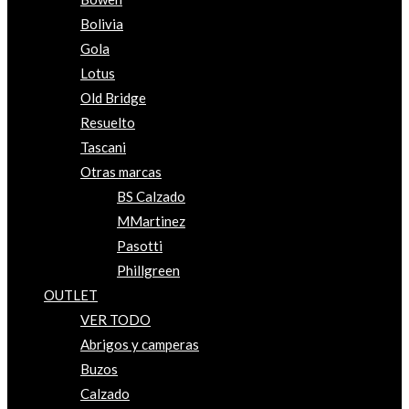
Bolivia
Gola
Lotus
Old Bridge
Resuelto
Tascani
Otras marcas
BS Calzado
MMartinez
Pasotti
Phillgreen
OUTLET
VER TODO
Abrigos y camperas
Buzos
Calzado