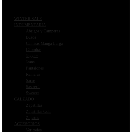
WINTER SALE
INDUMENTARIA
Abrigos y Camperas
Buzos
Camisas Manga Larga
Chombas
Joggers
Jeans
Pantalones
Remeras
Sacos
Sastrería
Sweater
CALZADO
Zapatillas
Zapatillas Gola
Zapatos
ACCESORIOS
Ver todos