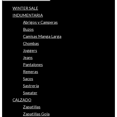
WINTER SALE
INDUMENTARIA
Abrigos y Camperas
Buzos
Camisas Manga Larga
Chombas
Joggers
Jeans
Pantalones
Remeras
Sacos
Sastrería
Sweater
CALZADO
Zapatillas
Zapatillas Gola