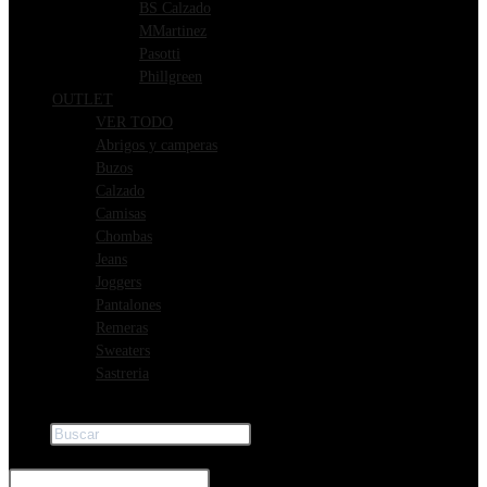
BS Calzado
MMartinez
Pasotti
Phillgreen
OUTLET
VER TODO
Abrigos y camperas
Buzos
Calzado
Camisas
Chombas
Jeans
Joggers
Pantalones
Remeras
Sweaters
Sastreria
Buscar
×