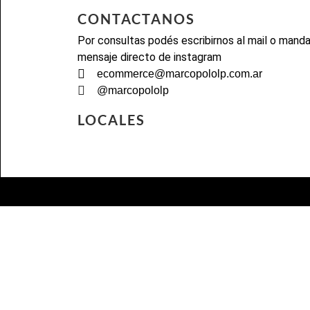
CONTACTANOS
Por consultas podés escribirnos al mail o mand
mensaje directo de instagram
ecommerce@marcopololp.com.ar
@marcopololp
LOCALES