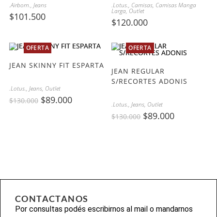
.Airborn.
,
Jeans
.Lotus.
,
Camisas
,
Camisas Manga
Larga
,
Outlet
$
101.500
$
120.000
OFERTA
OFERTA
JEAN SKINNY FIT ESPARTA
JEAN REGULAR
S/RECORTES ADONIS
.Lotus.
,
Jeans
,
Outlet
$
89.000
$
130.000
.Lotus.
,
Jeans
,
Outlet
$
89.000
$
130.000
CONTACTANOS
Por consultas podés escribirnos al mail o mandarnos