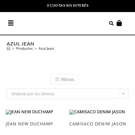
3 CUOTAS SIN INTERÉS
ENVIOS GRATIS A PARTIR DE $169.000
AZUL JEAN
>
Productos
>
Azul Jean
Filtros
Ordenar por los últimos
JEAN NEW DUCHAMP
CAMISACO DENIM JASON