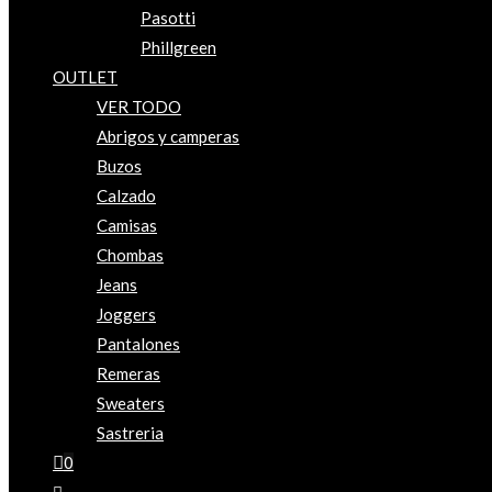
Pasotti
Phillgreen
OUTLET
VER TODO
Abrigos y camperas
Buzos
Calzado
Camisas
Chombas
Jeans
Joggers
Pantalones
Remeras
Sweaters
Sastreria
0