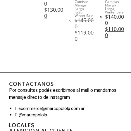
Camisas
Camisas
0
Manga
Manga
$
130.00
Larga
,
Larga
,
fw26
,
Winter Sale
0
Winter Sale
$
140.00
$
145.00
0
0
$
110.00
$
119.00
0
0
CONTACTANOS
Por consultas podés escribirnos al mail o mandarnos
mensaje directo de instagram
ecommerce@marcopololp.com.ar
@marcopololp
LOCALES
ATENCIÓN AL CLIENTE