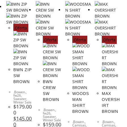
Oferta
Oferta
Oferta
Oferta
BWN ZIP
SW
BROWN
BWN
CREW
.Bowen.
,
SW
WOODS
MAX
fw26
,
Sweater
,
BROWN
MAN
OVERSH
Winter Sale
$
179.00
SHIRT
IRT
.Bowen.
,
0
BROWN
BROWN
fw26
,
Sweater
,
$
145.00
Winter Sale
.Bowen.
,
.Bowen.
,
0
$
159.00
Camisas
,
Camisas
,