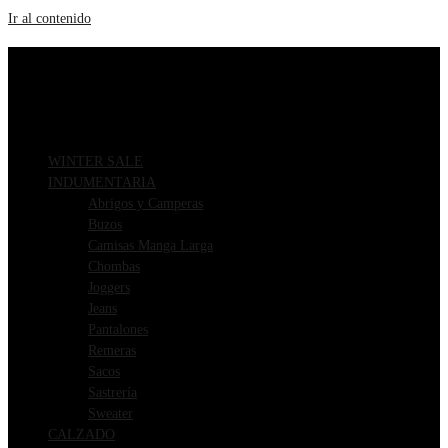
Ir al contenido
ENVIOS GRATIS A PARTIR DE $169.000
3 CUOTAS SIN INTERÉS
WINTER SALE
INDUMENTARIA
Abrigos y Camperas
Buzos
Camisas Manga Larga
Chombas
Joggers
Jeans
Pantalones
Remeras
Sacos
Sastrería
Sweater
CALZADO