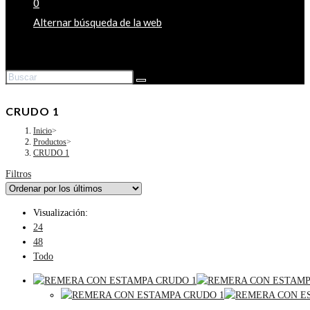
0
Alternar búsqueda de la web
CRUDO 1
Inicio
>
Productos
>
CRUDO 1
Filtros
Visualización:
24
48
Todo