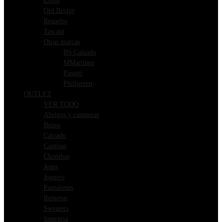
Lotus
Old Bridge
Resuelto
Tascani
Otras marcas
BS Calzado
MMartinez
Pasotti
Phillgreen
OUTLET
VER TODO
Abrigos y camperas
Buzos
Calzado
Camisas
Chombas
Jeans
Joggers
Pantalones
Remeras
Sweaters
Sastreria