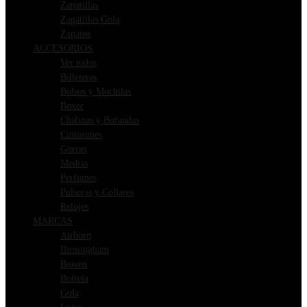
Zapatillas
Zapatillas Gola
Zapatos
ACCESORIOS
Ver todos
Billeteras
Bolsos y Mochilas
Boxer
Chalinas y Bufandas
Cinturones
Gorras
Medias
Perfumes
Pulseras y Collares
Relojes
MARCAS
Airborn
Birmingham
Bowen
Bolivia
Gola