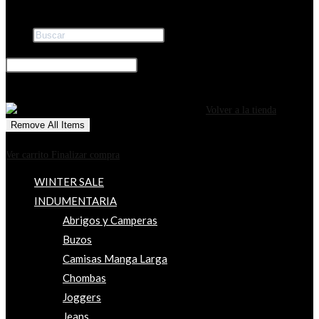
Buscar
×
0
CARRITO
¡Tu carrito está actualmente vacío!
Volver a la tienda
Remove All Items
0
$0
Ver carrito
Finalizar compra
WINTER SALE
INDUMENTARIA
Abrigos y Camperas
Buzos
Camisas Manga Larga
Chombas
Joggers
Jeans