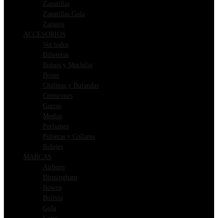
Zapatillas
Zapatillas Gola
Zapatos
ACCESORIOS
Ver todos
Billeteras
Bolsos y Mochilas
Boxer
Chalinas y Bufandas
Cinturones
Gorras
Medias
Perfumes
Pulseras y Collares
Relojes
MARCAS
Airborn
Birmingham
Bowen
Bolivia
Gola