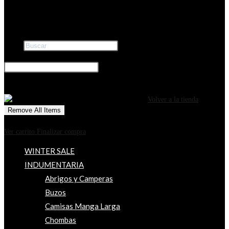
Buscar
×
0
CARRITO
¡Tu carrito está actualmente vacío!
Volver a la tienda
Remove All Items
0
$0
Ver carrito
Finalizar compra
WINTER SALE
INDUMENTARIA
Abrigos y Camperas
Buzos
Camisas Manga Larga
Chombas