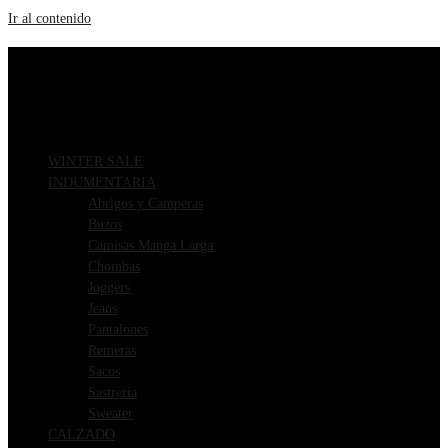
Ir al contenido
ENVIOS GRATIS A PARTIR DE $169.000
3 CUOTAS SIN INTERÉS
WINTER SALE
INDUMENTARIA
Abrigos y Camperas
Buzos
Camisas Manga Larga
Chombas
Joggers
Jeans
Pantalones
Remeras
Sacos
Sastrería
Sweater
CALZADO