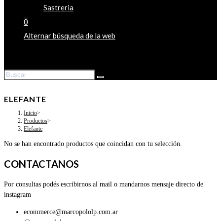
Sastreria
0
Alternar búsqueda de la web
ELEFANTE
Inicio
>
Productos
>
Elefante
No se han encontrado productos que coincidan con tu selección.
CONTACTANOS
Por consultas podés escribirnos al mail o mandarnos mensaje directo de
instagram
ecommerce@marcopololp.com.ar