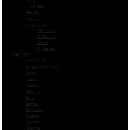
Lotus
Old Bridge
Resuelto
Tascani
Otras marcas
BS Calzado
MMartinez
Pasotti
Phillgreen
OUTLET
VER TODO
Abrigos y camperas
Buzos
Calzado
Camisas
Chombas
Jeans
Joggers
Pantalones
Remeras
Sweaters
Sastreria