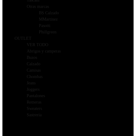
Tascani
Otras marcas
BS Calzado
MMartinez
Pasotti
Phillgreen
OUTLET
VER TODO
Abrigos y camperas
Buzos
Calzado
Camisas
Chombas
Jeans
Joggers
Pantalones
Remeras
Sweaters
Sastreria