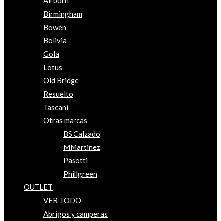
Airborn
Birmingham
Bowen
Bolivia
Gola
Lotus
Old Bridge
Resuelto
Tascani
Otras marcas
BS Calzado
MMartinez
Pasotti
Phillgreen
OUTLET
VER TODO
Abrigos y camperas