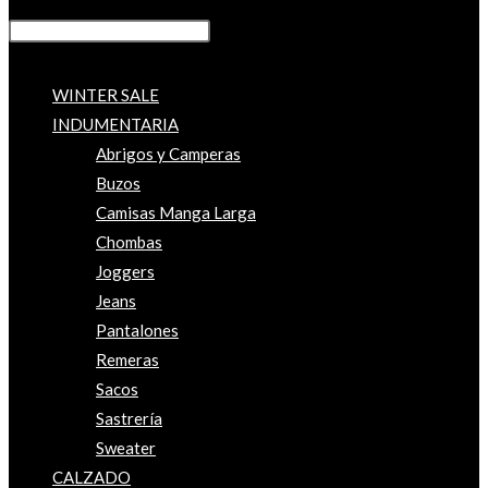
WINTER SALE
INDUMENTARIA
Abrigos y Camperas
Buzos
Camisas Manga Larga
Chombas
Joggers
Jeans
Pantalones
Remeras
Sacos
Sastrería
Sweater
CALZADO