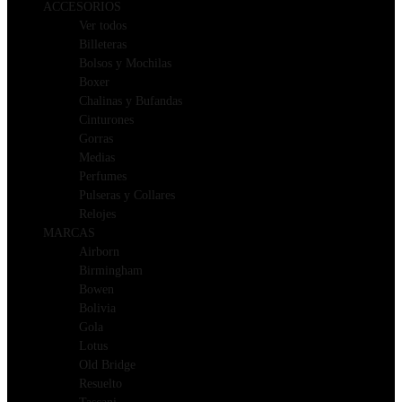
ACCESORIOS
Ver todos
Billeteras
Bolsos y Mochilas
Boxer
Chalinas y Bufandas
Cinturones
Gorras
Medias
Perfumes
Pulseras y Collares
Relojes
MARCAS
Airborn
Birmingham
Bowen
Bolivia
Gola
Lotus
Old Bridge
Resuelto