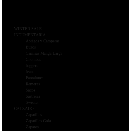
WINTER SALE
INDUMENTARIA
Abrigos y Camperas
Buzos
Camisas Manga Larga
Chombas
Joggers
Jeans
Pantalones
Remeras
Sacos
Sastrería
Sweater
CALZADO
Zapatillas
Zapatillas Gola
Zapatos