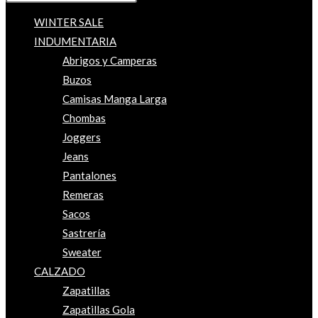
WINTER SALE
INDUMENTARIA
Abrigos y Camperas
Buzos
Camisas Manga Larga
Chombas
Joggers
Jeans
Pantalones
Remeras
Sacos
Sastrería
Sweater
CALZADO
Zapatillas
Zapatillas Gola