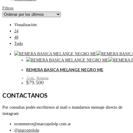
Filtros
Visualización:
24
48
Todo
REMERA BASICA MELANGE NEGRO ME
.Gola.
,
Remeras
$
79.500
CONTACTANOS
Por consultas podés escribirnos al mail o mandarnos mensaje directo de
instagram
ecommerce@marcopololp.com.ar
@marcopololp