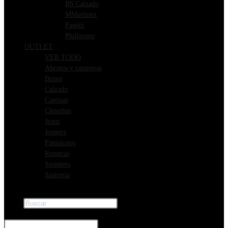
BS Calzado
MMartinez
Pasotti
Phillgreen
OUTLET
VER TODO
Abrigos y camperas
Buzos
Calzado
Camisas
Chombas
Jeans
Joggers
Pantalones
Remeras
Sweaters
Sastreria
Buscar
×