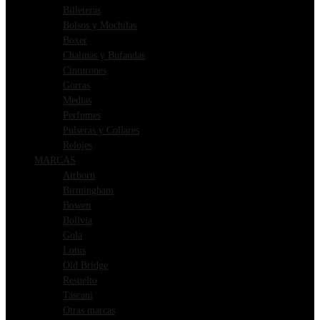
Billeteras
Bolsos y Mochilas
Boxer
Chalinas y Bufandas
Cinturones
Gorras
Medias
Perfumes
Pulseras y Collares
Relojes
MARCAS
Airborn
Birmingham
Bowen
Bolivia
Gola
Lotus
Old Bridge
Resuelto
Tascani
Otras marcas