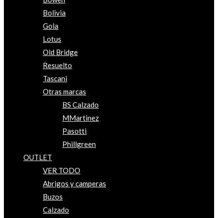
Bolivia
Gola
Lotus
Old Bridge
Resuelto
Tascani
Otras marcas
BS Calzado
MMartinez
Pasotti
Phillgreen
OUTLET
VER TODO
Abrigos y camperas
Buzos
Calzado