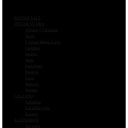
WINTER SALE
INDUMENTARIA
Abrigos y Camperas
Buzos
Camisas Manga Larga
Chombas
Joggers
Jeans
Pantalones
Remeras
Sacos
Sastrería
Sweater
CALZADO
Zapatillas
Zapatillas Gola
Zapatos
ACCESORIOS
Ver todos