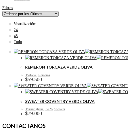
Filtros
Visualización:
24
48
Todo
REMERON TORCAZA VERDE OLIVA
.Bolivia.
,
Remeras
$
59.500
SWEATER COVENTRY VERDE OLIVA
.Birmingham.
,
fw26
,
Sweater
$
79.000
CONTACTANOS