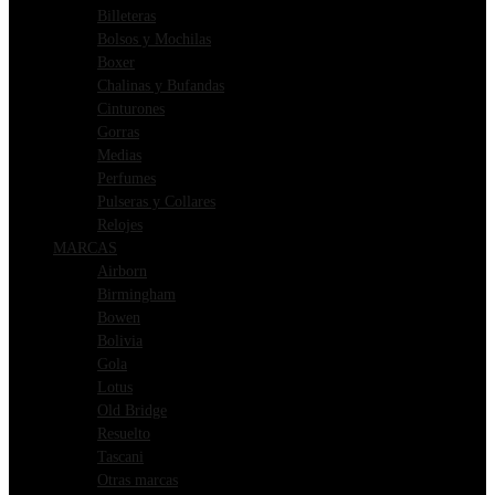
Billeteras
Bolsos y Mochilas
Boxer
Chalinas y Bufandas
Cinturones
Gorras
Medias
Perfumes
Pulseras y Collares
Relojes
MARCAS
Airborn
Birmingham
Bowen
Bolivia
Gola
Lotus
Old Bridge
Resuelto
Tascani
Otras marcas