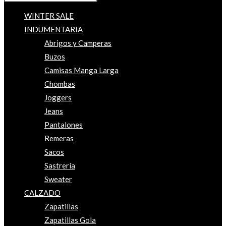
WINTER SALE
INDUMENTARIA
Abrigos y Camperas
Buzos
Camisas Manga Larga
Chombas
Joggers
Jeans
Pantalones
Remeras
Sacos
Sastrería
Sweater
CALZADO
Zapatillas
Zapatillas Gola