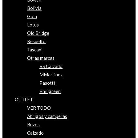
Bolivia
Gola
Lotus
Old Bridge
Resuelto
Tascani
Otras marcas
BS Calzado
MMartinez
Pasotti
Phillgreen
OUTLET
VER TODO
Abrigos y camperas
Buzos
Calzado