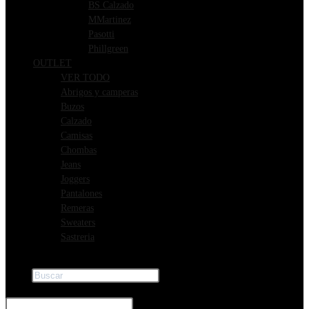
BS Calzado
MMartinez
Pasotti
Phillgreen
OUTLET
VER TODO
Abrigos y camperas
Buzos
Calzado
Camisas
Chombas
Jeans
Joggers
Pantalones
Remeras
Sweaters
Sastreria
Buscar
×