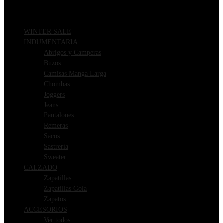
WINTER SALE
INDUMENTARIA
Abrigos y Camperas
Buzos
Camisas Manga Larga
Chombas
Joggers
Jeans
Pantalones
Remeras
Sacos
Sastrería
Sweater
CALZADO
Zapatillas
Zapatillas Gola
Zapatos
ACCESORIOS
Ver todos