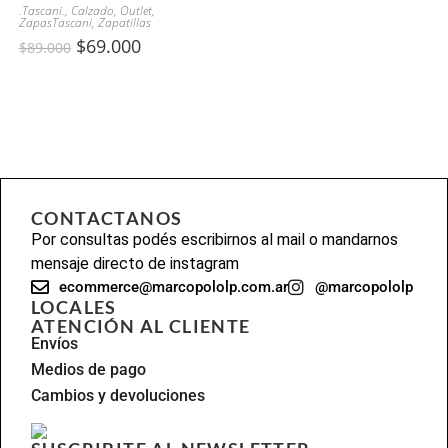
.Tascani.
,
Calzado
,
Outlet
,
ZapasTascani
,
Zapatillas
$
69.000
$
89.000
CONTACTANOS
Por consultas podés escribirnos al mail o mandarnos
mensaje directo de instagram
ecommerce@marcopololp.com.ar
@marcopololp
LOCALES
ATENCIÓN AL CLIENTE
Envíos
Medios de pago
Cambios y devoluciones