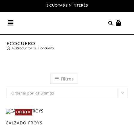
3 CUOTAS SIN INTERÉS
ENVIOS GRATIS A PARTIR DE $169.000
ECOCUERO
>
Productos
>
Ecocuero
Filtros
Ordenar por los últimos
OFERTA
CALZADO FROYS