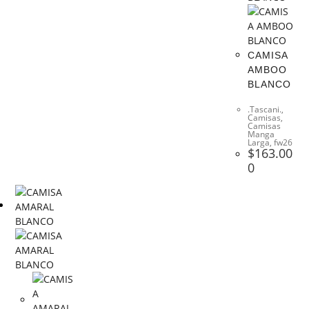
CAMISA
AMBOO
BLANCO
.Tascani.
,
Camisas
,
Camisas
Manga
Larga
,
fw26
$
163.00
0