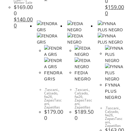
0
Winter Sale
$
169.00
$
159.00
0
0
$
140.00
0
FENDRA
FEDIA
GRIS
NEGRO
FYNNA
.Tascani.
,
.Tascani.
,
PLUS
Calzado
,
Calzado
,
fw26
,
fw26
,
NEGRO
ZapasTasc
ZapasTasc
ani
,
ani
,
Zapatillas
Zapatillas
.Tascani.
,
$
179.00
$
189.50
Calzado
,
fw26
,
0
0
ZapasTasc
ani
,
Zapatillas
$
163.00