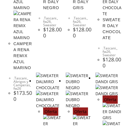
R DALY
R DALY
NEGRO
GRIS
.Tascani.
,
.Tascani.
,
SWEATE
fw26
,
fw26
,
Sweater
Sweater
R DALY
$
128.00
$
128.00
CHOCOL
0
0
ATE
CAMPER
.Tascani.
,
A RENA
fw26
,
Sweater
REMIX
$
128.00
AZUL
0
MARINO
.Tascani.
,
Abrigos y
Camperas
,
fw26
$
173.50
0
Oferta
Oferta
Oferta