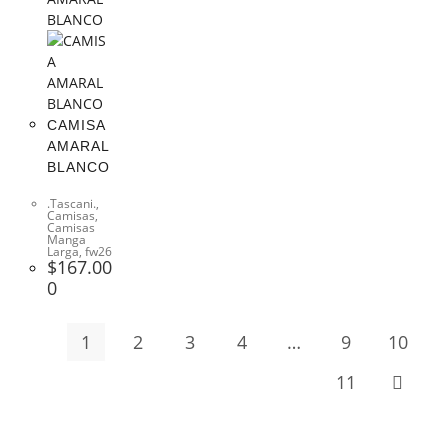
CAMISA
AMARAL
BLANCO
.Tascani.
,
Camisas
,
Camisas
Manga
Larga
,
fw26
$
167.00
0
1
2
3
4
…
9
10
11