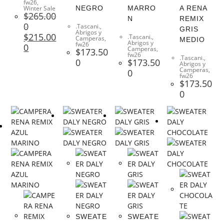
fw26
,
Winter Sale
NEGRO
MARRO
A RENA
$
265.00
N
REMIX
0
.Tascani.
,
GRIS
Abrigos y
$
215.00
.Tascani.
,
Camperas
,
MEDIO
Abrigos y
fw26
0
Camperas
,
$
173.50
fw26
.Tascani.
,
0
$
173.50
Abrigos y
Camperas
,
0
fw26
$
173.50
0
SWEATE
SWEATE