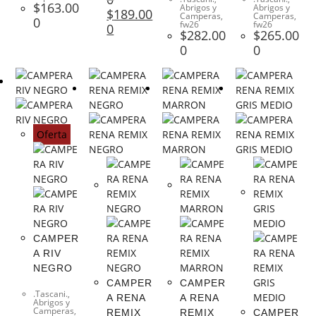
$
163.00
Abrigos y
Abrigos y
$
189.00
Camperas
,
Camperas
,
0
fw26
fw26
0
$
282.00
$
265.00
0
0
Oferta
CAMPER
A RIV
NEGRO
CAMPER
CAMPER
.Tascani.
,
A RENA
A RENA
Abrigos y
Camperas
,
REMIX
REMIX
CAMPER