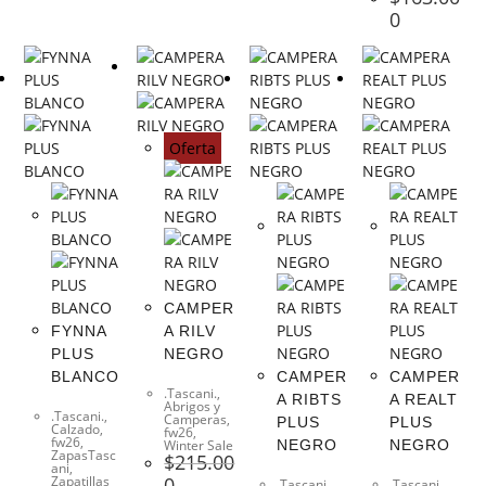
0
Oferta
CAMPER
FYNNA
A RILV
PLUS
NEGRO
BLANCO
CAMPER
CAMPER
.Tascani.
,
A RIBTS
A REALT
Abrigos y
.Tascani.
,
Camperas
,
PLUS
PLUS
Calzado
,
fw26
,
fw26
,
Winter Sale
NEGRO
NEGRO
ZapasTasc
$
215.00
ani
,
Zapatillas
0
.Tascani.
,
.Tascani.
,