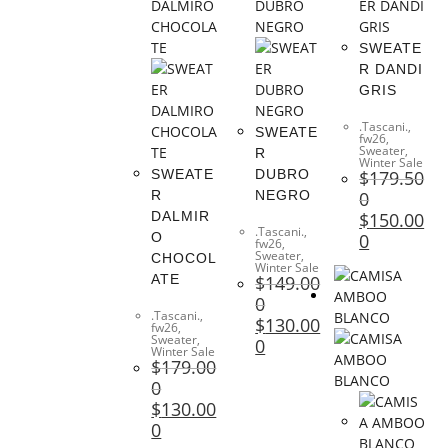
SWEATE
R DANDI
GRIS
.Tascani.
,
SWEATE
fw26
,
Sweater
,
R
Winter Sale
SWEATE
DUBRO
$
179.50
R
NEGRO
0
DALMIR
$
150.00
.Tascani.
,
O
0
fw26
,
Sweater
,
CHOCOL
Winter Sale
ATE
$
149.00
0
.Tascani.
,
$
130.00
fw26
,
Sweater
,
0
Winter Sale
$
179.00
0
$
130.00
0