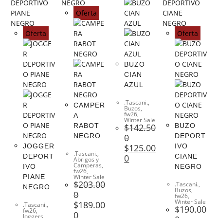
Oferta
Oferta
Oferta
BUZO
CIAN
AZUL
.Tascani.
,
CAMPER
Buzos
,
fw26
,
A
Winter Sale
RABOT
$
142.50
BUZO
NEGRO
0
DEPORT
JOGGER
$
125.00
IVO
.Tascani.
,
DEPORT
0
CIANE
Abrigos y
Camperas
,
IVO
NEGRO
fw26
,
PIANE
Winter Sale
$
203.00
.Tascani.
,
NEGRO
Buzos
,
0
fw26
,
Winter Sale
$
189.00
.Tascani.
,
$
190.00
fw26
,
0
Joggers
,