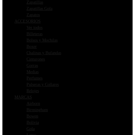
Zapatillas
Zapatillas Gola
Zapatos
ACCESORIOS
Ver todos
Billeteras
Bolsos y Mochilas
Boxer
Chalinas y Bufandas
Cinturones
Gorras
Medias
Perfumes
Pulseras y Collares
Relojes
MARCAS
Airborn
Birmingham
Bowen
Bolivia
Gola