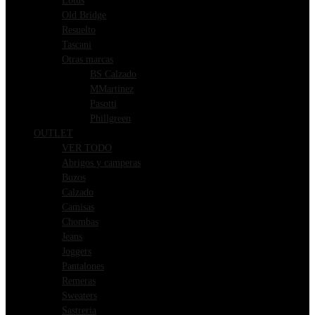
Lotus
Old Bridge
Resuelto
Tascani
Otras marcas
BS Calzado
MMartinez
Pasotti
Phillgreen
OUTLET
VER TODO
Abrigos y camperas
Buzos
Calzado
Camisas
Chombas
Jeans
Joggers
Pantalones
Remeras
Sweaters
Sastreria