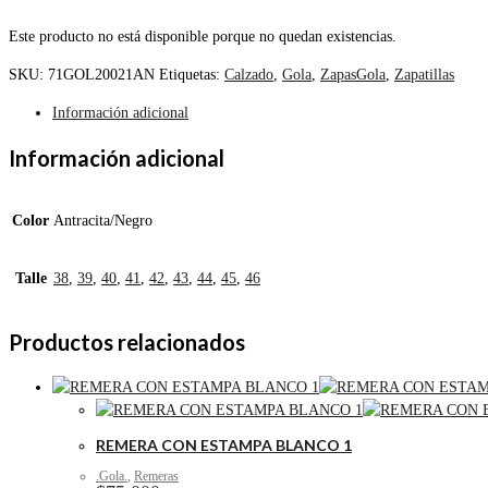
Este producto no está disponible porque no quedan existencias.
SKU:
71GOL20021AN
Etiquetas:
Calzado
,
Gola
,
ZapasGola
,
Zapatillas
Información adicional
Información adicional
Color
Antracita/Negro
Talle
38
,
39
,
40
,
41
,
42
,
43
,
44
,
45
,
46
Productos relacionados
REMERA CON ESTAMPA BLANCO 1
.Gola.
,
Remeras