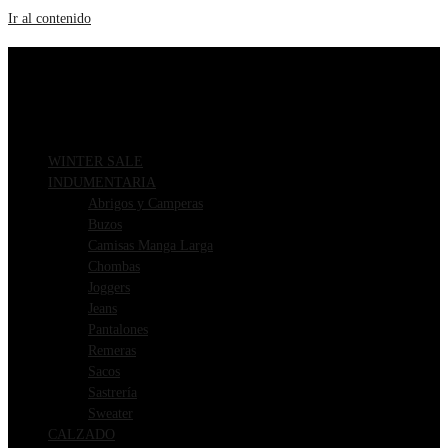
Ir al contenido
ENVIOS GRATIS A PARTIR DE $169.000
3 CUOTAS SIN INTERÉS
WINTER SALE
INDUMENTARIA
Abrigos y Camperas
Buzos
Camisas Manga Larga
Chombas
Joggers
Jeans
Pantalones
Remeras
Sacos
Sastrería
Sweater
CALZADO