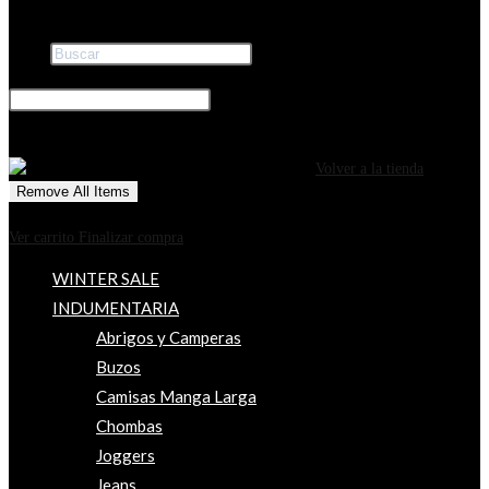
Buscar
×
0
CARRITO
¡Tu carrito está actualmente vacío!
Volver a la tienda
Remove All Items
0
$0
Ver carrito
Finalizar compra
WINTER SALE
INDUMENTARIA
Abrigos y Camperas
Buzos
Camisas Manga Larga
Chombas
Joggers
Jeans