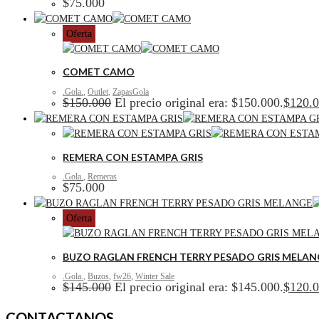
$
75.000
Oferta
COMET CAMO
.Gola.
,
Outlet
,
ZapasGola
$
150.000
El precio original era: $150.000.
$
120.
REMERA CON ESTAMPA GRIS
.Gola.
,
Remeras
$
75.000
Oferta
BUZO RAGLAN FRENCH TERRY PESADO GRIS MELAN
.Gola.
,
Buzos
,
fw26
,
Winter Sale
$
145.000
El precio original era: $145.000.
$
120.
CONTACTANOS