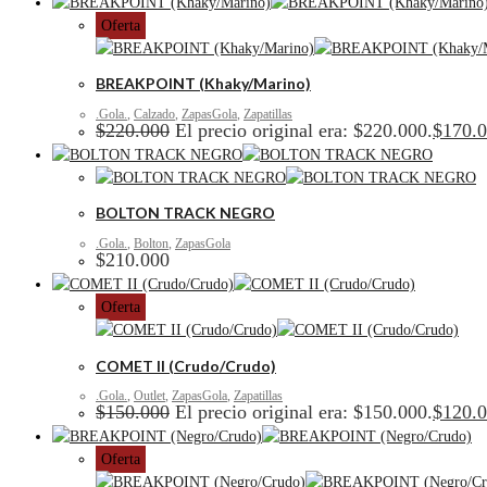
Oferta
BREAKPOINT (Khaky/Marino)
.Gola.
,
Calzado
,
ZapasGola
,
Zapatillas
$
220.000
El precio original era: $220.000.
$
170.
BOLTON TRACK NEGRO
.Gola.
,
Bolton
,
ZapasGola
$
210.000
Oferta
COMET II (Crudo/Crudo)
.Gola.
,
Outlet
,
ZapasGola
,
Zapatillas
$
150.000
El precio original era: $150.000.
$
120.
Oferta