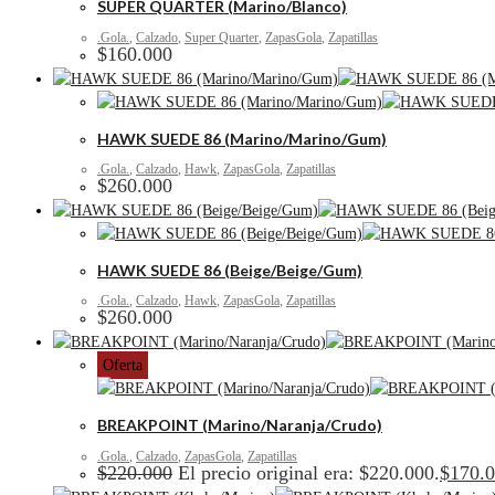
SUPER QUARTER (Marino/Blanco)
.Gola.
,
Calzado
,
Super Quarter
,
ZapasGola
,
Zapatillas
$
160.000
HAWK SUEDE 86 (Marino/Marino/Gum)
.Gola.
,
Calzado
,
Hawk
,
ZapasGola
,
Zapatillas
$
260.000
HAWK SUEDE 86 (Beige/Beige/Gum)
.Gola.
,
Calzado
,
Hawk
,
ZapasGola
,
Zapatillas
$
260.000
Oferta
BREAKPOINT (Marino/Naranja/Crudo)
.Gola.
,
Calzado
,
ZapasGola
,
Zapatillas
$
220.000
El precio original era: $220.000.
$
170.