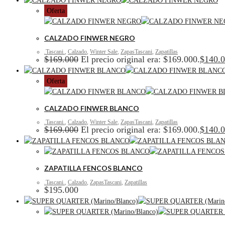
Oferta
CALZADO FINWER NEGRO
.Tascani.
,
Calzado
,
Winter Sale
,
ZapasTascani
,
Zapatillas
$
169.000
El precio original era: $169.000.
$
140.
Oferta
CALZADO FINWER BLANCO
.Tascani.
,
Calzado
,
Winter Sale
,
ZapasTascani
,
Zapatillas
$
169.000
El precio original era: $169.000.
$
140.
ZAPATILLA FENCOS BLANCO
.Tascani.
,
Calzado
,
ZapasTascani
,
Zapatillas
$
195.000