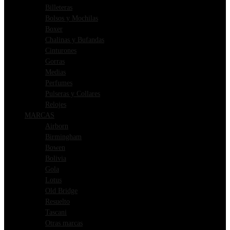
Billeteras
Bolsos y Mochilas
Boxer
Chalinas y Bufandas
Cinturones
Gorras
Medias
Perfumes
Pulseras y Collares
Relojes
MARCAS
Airborn
Birmingham
Bowen
Bolivia
Gola
Lotus
Old Bridge
Resuelto
Tascani
Otras marcas