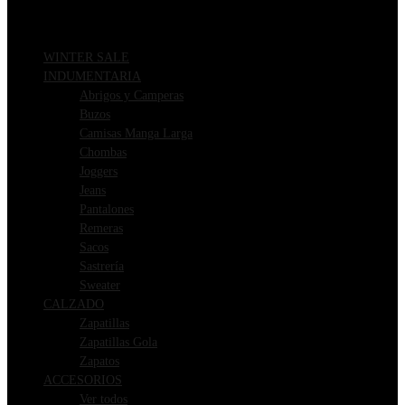
WINTER SALE
INDUMENTARIA
Abrigos y Camperas
Buzos
Camisas Manga Larga
Chombas
Joggers
Jeans
Pantalones
Remeras
Sacos
Sastrería
Sweater
CALZADO
Zapatillas
Zapatillas Gola
Zapatos
ACCESORIOS
Ver todos