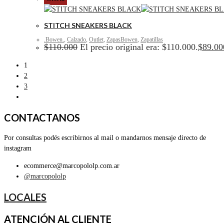
STITCH SNEAKERS BLACK
.Bowen.
,
Calzado
,
Outlet
,
ZapasBowen
,
Zapatillas
$
110.000
El precio original era: $110.000.
$
89.00
1
2
3
CONTACTANOS
Por consultas podés escribirnos al mail o mandarnos mensaje directo de
instagram
ecommerce@marcopololp.com.ar
@marcopololp
LOCALES
ATENCIÓN AL CLIENTE