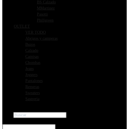
BS Calzado
MMartinez
Pasotti
Phillgreen
OUTLET
VER TODO
Abrigos y camperas
Buzos
Calzado
Camisas
Chombas
Jeans
Joggers
Pantalones
Remeras
Sweaters
Sastreria
Buscar
×