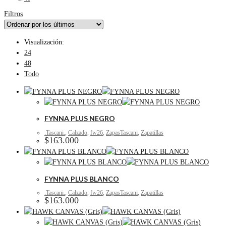
Filtros
Visualización:
24
48
Todo
FYNNA PLUS NEGRO
.Tascani.
,
Calzado
,
fw26
,
ZapasTascani
,
Zapatillas
$
163.000
FYNNA PLUS BLANCO
.Tascani.
,
Calzado
,
fw26
,
ZapasTascani
,
Zapatillas
$
163.000