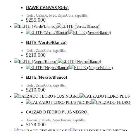
HAWK CANVAS (Gris)
.Gola.
,
Calzado
,
fw26
,
ZapasGola
,
Zapatillas
$
255.000
ELITE (Verde/Blanco)
.Gola.
,
ZapasGola
,
Zapatillas
$
210.000
ELITE (Negro/Blanco)
.Gola.
,
ZapasGola
,
Zapatillas
$
210.000
CALZADO FEDRO PLUS NEGRO
.Tascani.
,
Calzado
,
ZapasTascani
,
Zapatillas
$
179.000