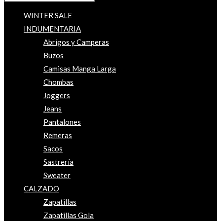
WINTER SALE
INDUMENTARIA
Abrigos y Camperas
Buzos
Camisas Manga Larga
Chombas
Joggers
Jeans
Pantalones
Remeras
Sacos
Sastrería
Sweater
CALZADO
Zapatillas
Zapatillas Gola