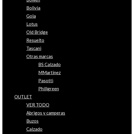
Bolivia
Gola
Lotus
Old Bridge
Resuelto
Tascani
Otras marcas
BS Calzado
MMartinez
Pasotti
Phillgreen
OUTLET
VER TODO
Abrigos y camperas
Buzos
Calzado