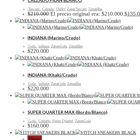
CALZADO FILAN BLANCO
.Tascani.
,
Calzado
,
Outlet
,
ZapasTascani
,
Zapatillas
$
210.000
El precio original era: $210.000.
$
135.
INDIANA (Marino/Crudo)
.Gola.
,
indiana
,
ZapasGola
,
Zapatillas
$
220.000
INDIANA (Khaki/Crudo)
.Gola.
,
indiana
,
ZapaGola
,
Zapatillas
$
220.000
SUPER QUARTER MAX (Bordo/Blanco)
.Gola.
,
Calzado
,
Super Quarter
,
ZapasGola
$
160.000
Oferta