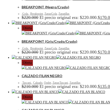
BREAKPOINT (Negro/Crudo)
.Gola.
,
Breakpoint
,
ZapasGola
,
Zapatillas
$
220.000
El precio original era: $220.000.
$
170.
Oferta
BREAKPOINT (Gris/Crudo/Crudo)
.Gola.
,
Breakpoint
,
ZapasGola
,
Zapatillas
$
220.000
El precio original era: $220.000.
$
170.
Oferta
CALZADO FILAN NEGRO
.Tascani.
,
Calzado
,
Outlet
,
ZapasTascani
,
Zapatillas
$
210.000
El precio original era: $210.000.
$
135.
Oferta