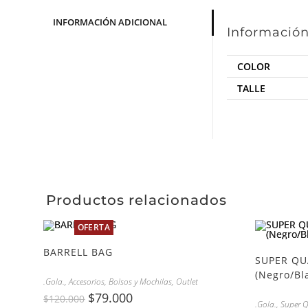
INFORMACIÓN ADICIONAL
Información
COLOR
TALLE
Productos relacionados
OFERTA
BARRELL BAG
SUPER QU
(Negro/Bl
.Gola.
,
Accesorios
,
Bolsos y Mochilas
,
Outlet
$
79.000
$
120.000
.Gola.
,
Super Q