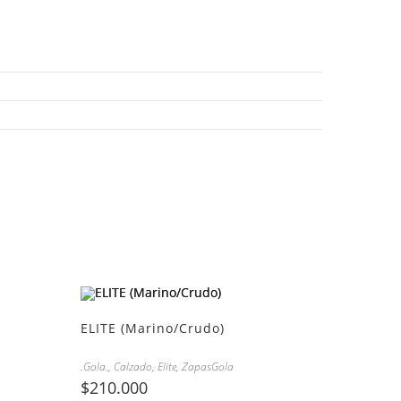
ELITE (Marino/Crudo)
.Gola.
,
Calzado
,
Elite
,
ZapasGola
$
210.000