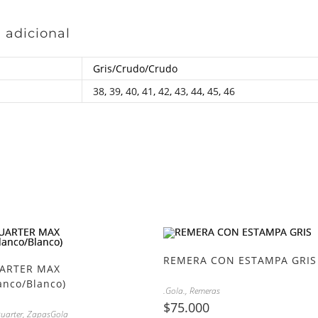
 adicional
Gris/Crudo/Crudo
38
,
39
,
40
,
41
,
42
,
43
,
44
,
45
,
46
REMERA CON ESTAMPA GRIS
ARTER MAX
anco/Blanco)
.Gola.
,
Remeras
$
75.000
uarter
,
ZapasGola