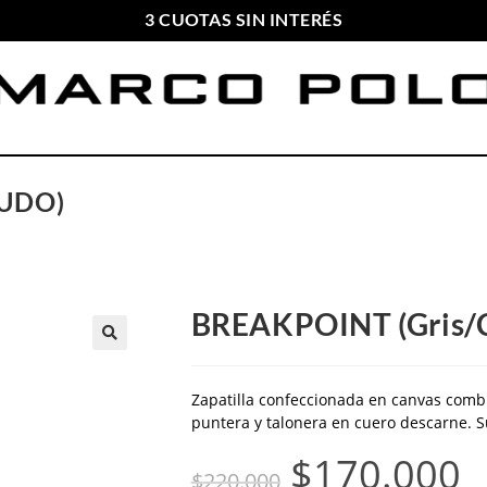
3 CUOTAS SIN INTERÉS
ENVIOS GRATIS A PARTIR DE $169.000
UDO)
BREAKPOINT (Gris/
Zapatilla confeccionada en canvas combi
puntera y talonera en cuero descarne. 
$
170.000
$
220.000