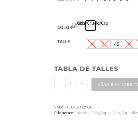
COLOR
TALLE
38
39
40
41
TABLA DE TALLES
-
+
AÑADIR AL CARRIT
SKU:
71GOL20025GCC
Etiquetas:
Calzado
,
Gola
,
ZapasGola
,
Zapatilla