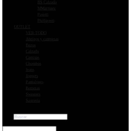
BS Calzado
MMartinez
Pasotti
Phillgreen
OUTLET
VER TODO
Abrigos y camperas
Buzos
Calzado
Camisas
Chombas
Jeans
Joggers
Pantalones
Remeras
Sweaters
Sastreria
Buscar
×