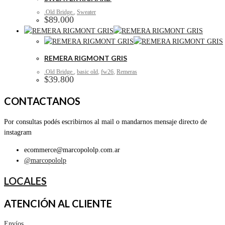
.Old Bridge.
,
Sweater
$
89.000
REMERA RIGMONT GRIS
.Old Bridge.
,
basic old
,
fw26
,
Remeras
$
39.800
CONTACTANOS
Por consultas podés escribirnos al mail o mandarnos mensaje directo de
instagram
ecommerce@marcopololp.com.ar
@marcopololp
LOCALES
ATENCIÓN AL CLIENTE
Envíos