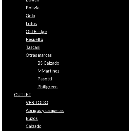
Bolivia
Gola
Lotus
Old Bridge
Resuelto
Tascani
Otras marcas
BS Calzado
MMartinez
Pasotti
Phillgreen
OUTLET
VER TODO
Abrigos y camperas
Buzos
Calzado