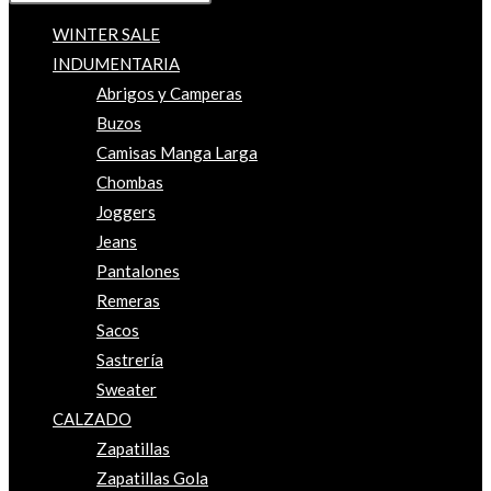
WINTER SALE
INDUMENTARIA
Abrigos y Camperas
Buzos
Camisas Manga Larga
Chombas
Joggers
Jeans
Pantalones
Remeras
Sacos
Sastrería
Sweater
CALZADO
Zapatillas
Zapatillas Gola