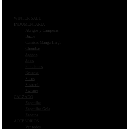
WINTER SALE
INDUMENTARIA
Abrigos y Camperas
Buzos
Camisas Manga Larga
Chombas
Joggers
Jeans
Pantalones
Remeras
Sacos
Sastrería
Sweater
CALZADO
Zapatillas
Zapatillas Gola
Zapatos
ACCESORIOS
Ver todos