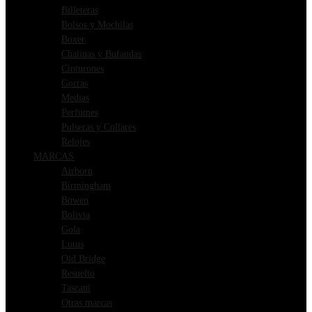
Billeteras
Bolsos y Mochilas
Boxer
Chalinas y Bufandas
Cinturones
Gorras
Medias
Perfumes
Pulseras y Collares
Relojes
MARCAS
Airborn
Birmingham
Bowen
Bolivia
Gola
Lotus
Old Bridge
Resuelto
Tascani
Otras marcas