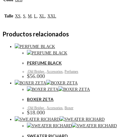
Talle
XS
,
S
,
M
,
L
,
XL
,
XXL
Productos relacionados
PERFUME BLACK
.Old Bridge.
,
Accesorios
,
Perfumes
$
56.000
BOXER ZETA
.Old Bridge.
,
Accesorios
,
Boxer
$
18.000
SWEATER RICHARD