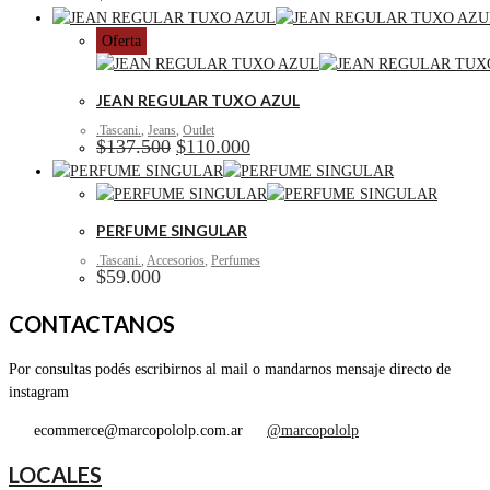
Oferta
JEAN REGULAR TUXO AZUL
.Tascani.
,
Jeans
,
Outlet
El
El
$
137.500
$
110.000
precio
precio
original
actual
era:
es:
$137.500.
$110.000.
PERFUME SINGULAR
.Tascani.
,
Accesorios
,
Perfumes
$
59.000
CONTACTANOS
Por consultas podés escribirnos al mail o mandarnos mensaje directo de
instagram
ecommerce@marcopololp.com.ar
@marcopololp
LOCALES