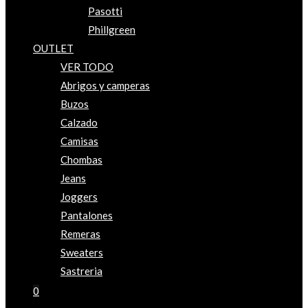
Pasotti
Phillgreen
OUTLET
VER TODO
Abrigos y camperas
Buzos
Calzado
Camisas
Chombas
Jeans
Joggers
Pantalones
Remeras
Sweaters
Sastreria
0