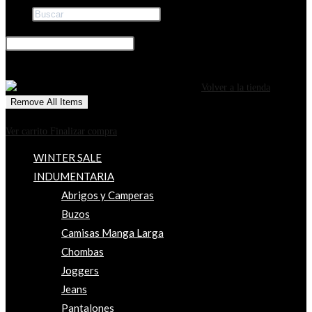
Buscar
×
0
CARRITO
¡Tu carrito está actualmente vacío!
Volver a la tienda
Remove All Items
0
$0
Ver carrito
Finalizar compra
WINTER SALE
INDUMENTARIA
Abrigos y Camperas
Buzos
Camisas Manga Larga
Chombas
Joggers
Jeans
Pantalones