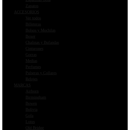
Zapatos
ACCESORIOS
Ver todos
Billeteras
Bolsos y Mochilas
Boxer
Chalinas y Bufandas
Cinturones
Gorras
Medias
Perfumes
Pulseras y Collares
Relojes
MARCAS
Airborn
Birmingham
Bowen
Bolivia
Gola
Lotus
Old Bridge