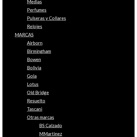
Medias
Perfumes
Pulseras y Collares
Relojes
MARCAS
Airborn
Birmingham
Bowen
Bolivia
Gola
Lotus
Old Bridge
Resuelto
Tascani
Otras marcas
BS Calzado
MMartinez