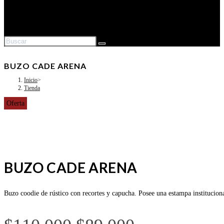
Alternar
búsqueda
de
la
web
BUZO CADE ARENA
Inicio
>
Tienda
Oferta
BUZO CADE ARENA
Buzo coodie de rústico con recortes y capucha. Posee una estampa instit