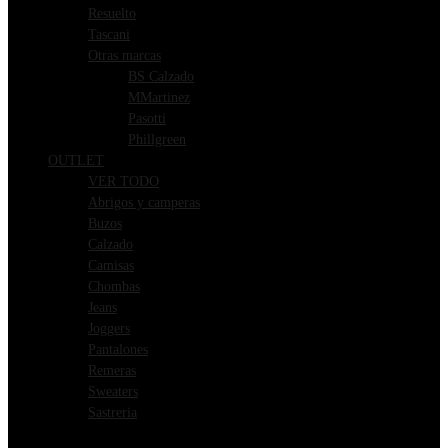
Resuelto
Tascani
Otras marcas
BS Calzado
MMartinez
Pasotti
Phillgreen
OUTLET
VER TODO
Abrigos y camperas
Buzos
Calzado
Camisas
Chombas
Jeans
Joggers
Pantalones
Remeras
Sweaters
Sastreria