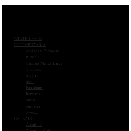
Ir
ENVIOS GRATIS A PARTIR DE $169.000
al
contenido
3 CUOTAS SIN INTERÉS
WINTER SALE
INDUMENTARIA
Abrigos y Camperas
Buzos
Camisas Manga Larga
Chombas
Joggers
Jeans
Pantalones
Remeras
Sacos
Sastrería
Sweater
CALZADO
Zapatillas
Zapatillas Gola