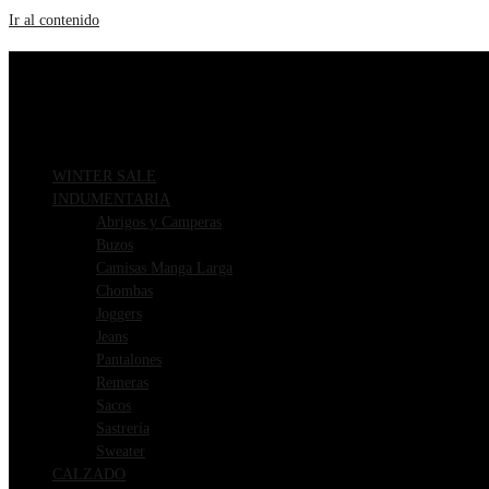
Ir al contenido
ENVIOS GRATIS A PARTIR DE $169.000
3 CUOTAS SIN INTERÉS
WINTER SALE
INDUMENTARIA
Abrigos y Camperas
Buzos
Camisas Manga Larga
Chombas
Joggers
Jeans
Pantalones
Remeras
Sacos
Sastrería
Sweater
CALZADO