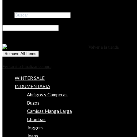
Buscar
×
0
CARRITO
¡Tu carrito está actualmente vacío!
Volver a la tienda
Remove All Items
0
$0
Ver carrito
Finalizar compra
WINTER SALE
INDUMENTARIA
Abrigos y Camperas
Buzos
Camisas Manga Larga
Chombas
Joggers
Jeans