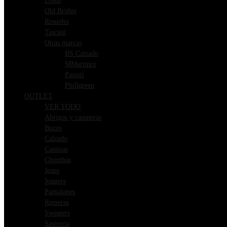
Lotus
Old Bridge
Resuelto
Tascani
Otras marcas
BS Calzado
MMartinez
Pasotti
Phillgreen
OUTLET
VER TODO
Abrigos y camperas
Buzos
Calzado
Camisas
Chombas
Jeans
Joggers
Pantalones
Remeras
Sweaters
Sastreria