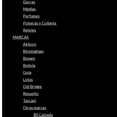
Gorras
Medias
Perfumes
Pulseras y Collares
Relojes
MARCAS
Airborn
Birmingham
Bowen
Bolivia
Gola
Lotus
Old Bridge
Resuelto
Tascani
Otras marcas
BS Calzado