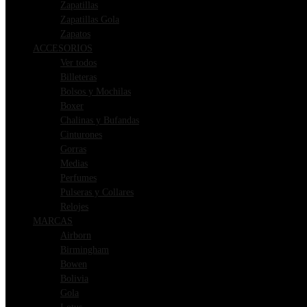
Zapatillas
Zapatillas Gola
Zapatos
ACCESORIOS
Ver todos
Billeteras
Bolsos y Mochilas
Boxer
Chalinas y Bufandas
Cinturones
Gorras
Medias
Perfumes
Pulseras y Collares
Relojes
MARCAS
Airborn
Birmingham
Bowen
Bolivia
Gola