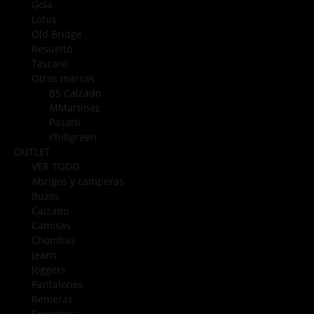
Gola
Lotus
Old Bridge
Resuelto
Tascani
Otras marcas
BS Calzado
MMartinez
Pasotti
Phillgreen
OUTLET
VER TODO
Abrigos y camperas
Buzos
Calzado
Camisas
Chombas
Jeans
Joggers
Pantalones
Remeras
Sweaters