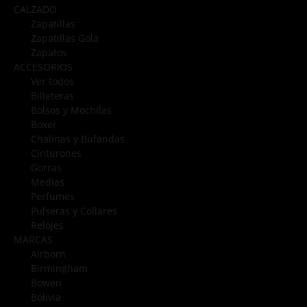
CALZADO
Zapatillas
Zapatillas Gola
Zapatos
ACCESORIOS
Ver todos
Billeteras
Bolsos y Mochilas
Boxer
Chalinas y Bufandas
Cinturones
Gorras
Medias
Perfumes
Pulseras y Collares
Relojes
MARCAS
Airborn
Birmingham
Bowen
Bolivia