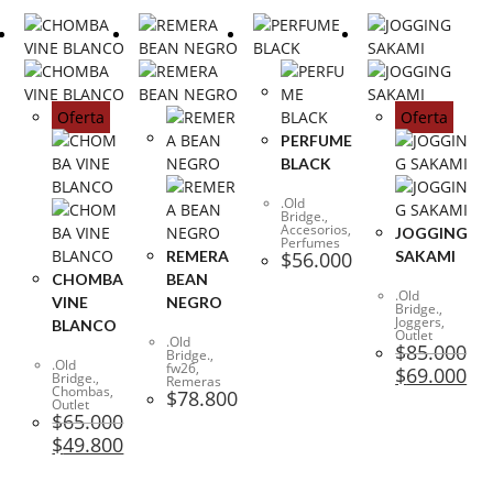
Oferta
Oferta
PERFUME
BLACK
.Old
Bridge.
,
Accesorios
,
JOGGING
Perfumes
REMERA
$
56.000
SAKAMI
CHOMBA
BEAN
.Old
VINE
NEGRO
Bridge.
,
Joggers
,
BLANCO
Outlet
.Old
$
85.000
Bridge.
,
.Old
fw26
,
$
69.000
Bridge.
,
Remeras
Chombas
,
$
78.800
Outlet
$
65.000
$
49.800