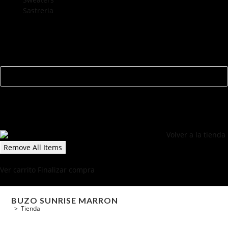
Sastreria
0
CARRITO
¡Tu carrito está actualmente vacío!
Volver a la tienda
Remove All Items
0
$0
Ver carrito
Finalizar compra
BUZO SUNRISE MARRON
>
Tienda