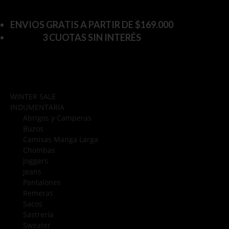
ENVIOS GRATIS A PARTIR DE $169.000
3 CUOTAS SIN INTERÉS
WINTER SALE
INDUMENTARIA
Abrigos y Camperas
Buzos
Camisas Manga Larga
Chombas
Joggers
Jeans
Pantalones
Remeras
Sacos
Sastrería
Sweater