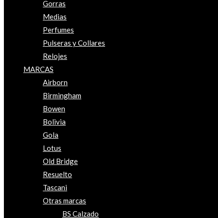
Gorras
Medias
Perfumes
Pulseras y Collares
Relojes
MARCAS
Airborn
Birmingham
Bowen
Bolivia
Gola
Lotus
Old Bridge
Resuelto
Tascani
Otras marcas
BS Calzado