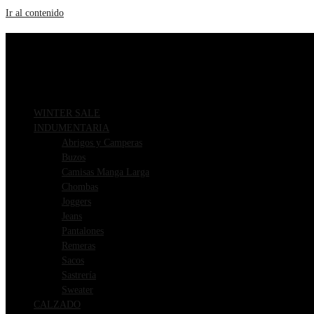
Ir al contenido
ENVIOS GRATIS A PARTIR DE $169.000
3 CUOTAS SIN INTERÉS
WINTER SALE
INDUMENTARIA
Abrigos y Camperas
Buzos
Camisas Manga Larga
Chombas
Joggers
Jeans
Pantalones
Remeras
Sacos
Sastrería
Sweater
CALZADO