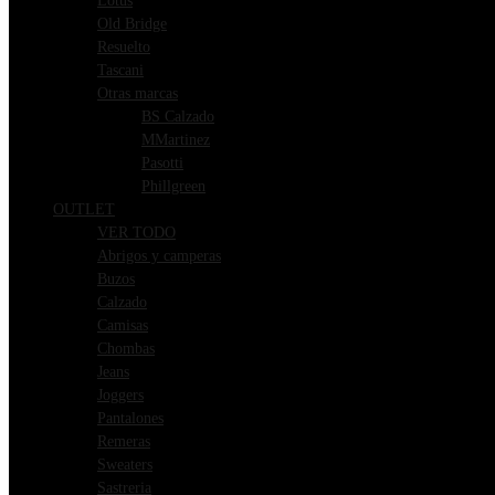
Lotus
Old Bridge
Resuelto
Tascani
Otras marcas
BS Calzado
MMartinez
Pasotti
Phillgreen
OUTLET
VER TODO
Abrigos y camperas
Buzos
Calzado
Camisas
Chombas
Jeans
Joggers
Pantalones
Remeras
Sweaters
Sastreria