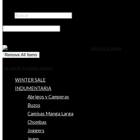
Buscar
×
0
CARRITO
¡Tu carrito está actualmente vacío!
Volver a la tienda
Remove All Items
0
$0
Ver carrito
Finalizar compra
WINTER SALE
INDUMENTARIA
Abrigos y Camperas
Buzos
Camisas Manga Larga
Chombas
Joggers
Jeans