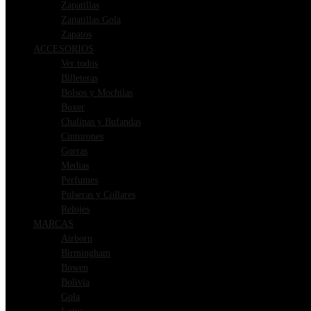
Zapatillas
Zapatillas Gola
Zapatos
ACCESORIOS
Ver todos
Billeteras
Bolsos y Mochilas
Boxer
Chalinas y Bufandas
Cinturones
Gorras
Medias
Perfumes
Pulseras y Collares
Relojes
MARCAS
Airborn
Birmingham
Bowen
Bolivia
Gola