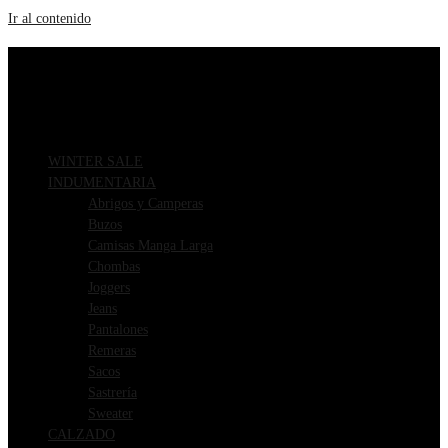
Ir al contenido
ENVIOS GRATIS A PARTIR DE $169.000
3 CUOTAS SIN INTERÉS
WINTER SALE
INDUMENTARIA
Abrigos y Camperas
Buzos
Camisas Manga Larga
Chombas
Joggers
Jeans
Pantalones
Remeras
Sacos
Sastrería
Sweater
CALZADO