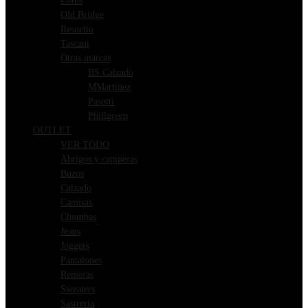
Lotus
Old Bridge
Resuelto
Tascani
Otras marcas
BS Calzado
MMartinez
Pasotti
Phillgreen
OUTLET
VER TODO
Abrigos y camperas
Buzos
Calzado
Camisas
Chombas
Jeans
Joggers
Pantalones
Remeras
Sweaters
Sastreria