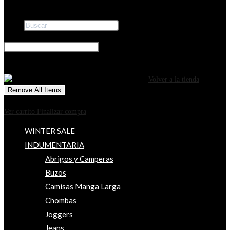
Buscar
×
0
CARRITO
¡Tu carrito está actualmente vacío!
Volver a la tienda
Remove All Items
0
$0
Ver carrito
Finalizar compra
WINTER SALE
INDUMENTARIA
Abrigos y Camperas
Buzos
Camisas Manga Larga
Chombas
Joggers
Jeans