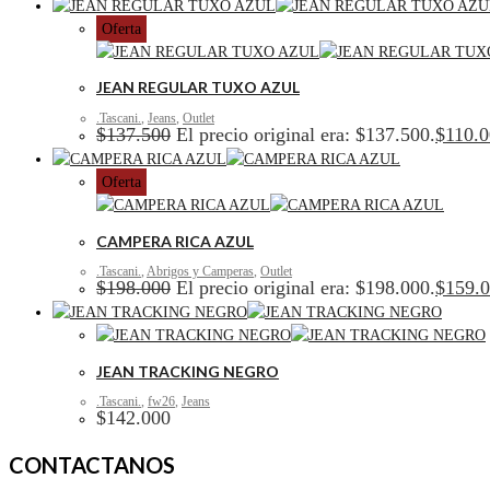
Oferta
JEAN REGULAR TUXO AZUL
.Tascani.
,
Jeans
,
Outlet
$
137.500
El precio original era: $137.500.
$
110.
Oferta
CAMPERA RICA AZUL
.Tascani.
,
Abrigos y Camperas
,
Outlet
$
198.000
El precio original era: $198.000.
$
159.
JEAN TRACKING NEGRO
.Tascani.
,
fw26
,
Jeans
$
142.000
CONTACTANOS