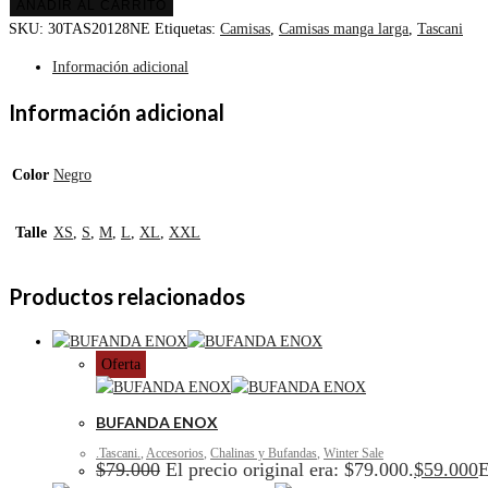
AÑADIR AL CARRITO
SKU:
30TAS20128NE
Etiquetas:
Camisas
,
Camisas manga larga
,
Tascani
Información adicional
Información adicional
Color
Negro
Talle
XS
,
S
,
M
,
L
,
XL
,
XXL
Productos relacionados
Oferta
BUFANDA ENOX
.Tascani.
,
Accesorios
,
Chalinas y Bufandas
,
Winter Sale
$
79.000
El precio original era: $79.000.
$
59.000
E