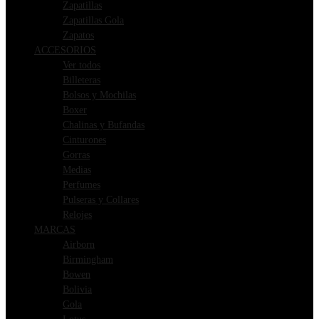
Zapatillas
Zapatillas Gola
Zapatos
ACCESORIOS
Ver todos
Billeteras
Bolsos y Mochilas
Boxer
Chalinas y Bufandas
Cinturones
Gorras
Medias
Perfumes
Pulseras y Collares
Relojes
MARCAS
Airborn
Birmingham
Bowen
Bolivia
Gola