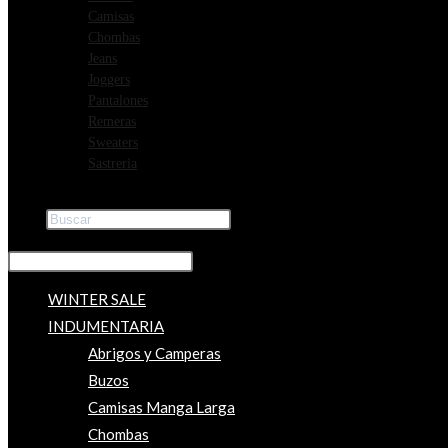
Camisas
Chombas
Jeans
Joggers
Pantalones
Remeras
Sweaters
Sastreria
Buscar
×
WINTER SALE
INDUMENTARIA
Abrigos y Camperas
Buzos
Camisas Manga Larga
Chombas