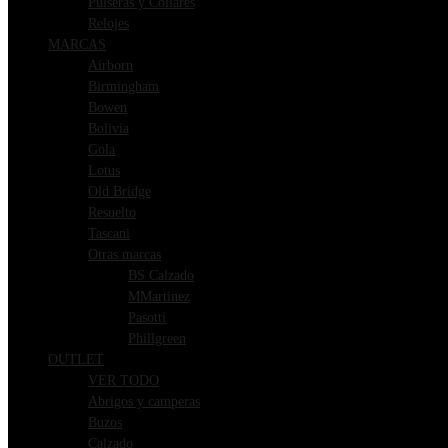
Pulseras y Collares
Relojes
MARCAS
Airborn
Birmingham
Bowen
Bolivia
Gola
Lotus
Old Bridge
Resuelto
Tascani
Otras marcas
BS Calzado
MMartinez
Pasotti
Phillgreen
OUTLET
VER TODO
Abrigos y camperas
Buzos
Calzado