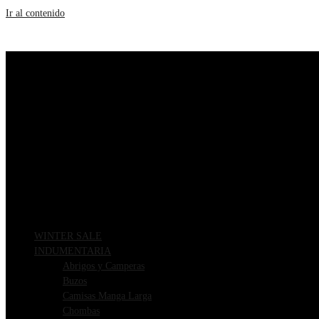
Ir al contenido
WINTER SALE
INDUMENTARIA
Abrigos y Camperas
Buzos
Camisas Manga Larga
Chombas