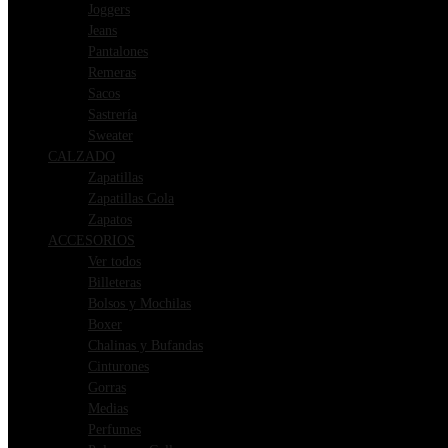
Joggers
Jeans
Pantalones
Remeras
Sacos
Sastrería
Sweater
CALZADO
Zapatillas
Zapatillas Gola
Zapatos
ACCESORIOS
Ver todos
Billeteras
Bolsos y Mochilas
Boxer
Chalinas y Bufandas
Cinturones
Gorras
Medias
Perfumes