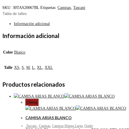
SKU:
30TAS20067BL
Etiquetas:
Camisas
,
Tascani
Tabla de talles
Información adicional
Información adicional
Color
Blanco
Talle
XS
,
S
,
M
,
L
,
XL
,
XXL
Productos relacionados
Oferta
CAMISA ARIAS BLANCO
.Tascani.
,
Camisas
,
Camisas Manga Larga
,
Outlet