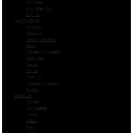
Zapatillas
Zapatillas Gola
Zapatos
ACCESORIOS
Ver todos
Billeteras
Bolsos y Mochilas
Boxer
Chalinas y Bufandas
Cinturones
Gorras
Medias
Perfumes
Pulseras y Collares
Relojes
MARCAS
Airborn
Birmingham
Bowen
Bolivia
Gola