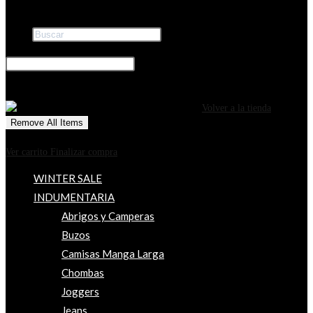
Buscar
×
0
CARRITO
¡Tu carrito está actualmente vacío!
Volver a la tienda
Remove All Items
0
$0
Ver carrito
Finalizar compra
WINTER SALE
INDUMENTARIA
Abrigos y Camperas
Buzos
Camisas Manga Larga
Chombas
Joggers
Jeans