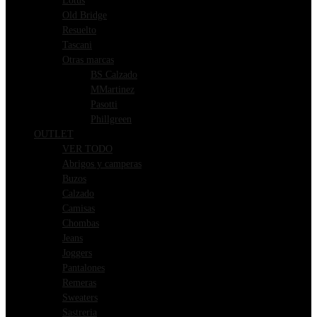
Lotus
Old Bridge
Resuelto
Tascani
Otras marcas
BS Calzado
MMartinez
Pasotti
Phillgreen
OUTLET
VER TODO
Abrigos y camperas
Buzos
Calzado
Camisas
Chombas
Jeans
Joggers
Pantalones
Remeras
Sweaters
Sastreria