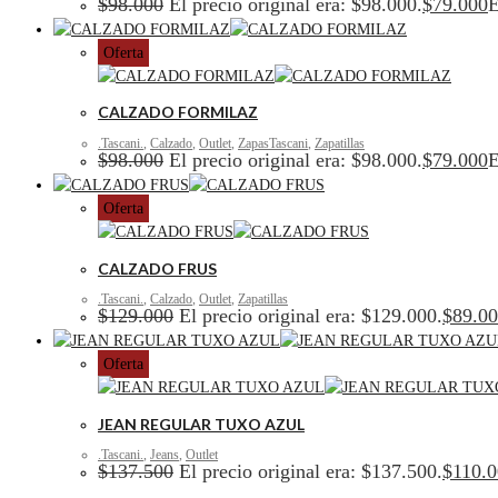
$
98.000
El precio original era: $98.000.
$
79.000
E
Oferta
CALZADO FORMILAZ
.Tascani.
,
Calzado
,
Outlet
,
ZapasTascani
,
Zapatillas
$
98.000
El precio original era: $98.000.
$
79.000
E
Oferta
CALZADO FRUS
.Tascani.
,
Calzado
,
Outlet
,
Zapatillas
$
129.000
El precio original era: $129.000.
$
89.0
Oferta
JEAN REGULAR TUXO AZUL
.Tascani.
,
Jeans
,
Outlet
$
137.500
El precio original era: $137.500.
$
110.