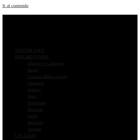
Ir al contenido
ENVIOS GRATIS A PARTIR DE $169.000
3 CUOTAS SIN INTERÉS
WINTER SALE
INDUMENTARIA
Abrigos y Camperas
Buzos
Camisas Manga Larga
Chombas
Joggers
Jeans
Pantalones
Remeras
Sacos
Sastrería
Sweater
CALZADO