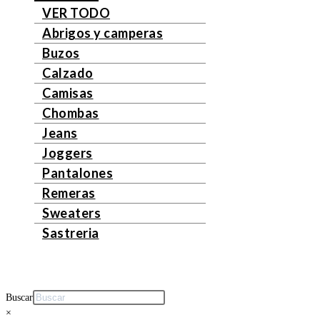
VER TODO
Abrigos y camperas
Buzos
Calzado
Camisas
Chombas
Jeans
Joggers
Pantalones
Remeras
Sweaters
Sastreria
Buscar
×