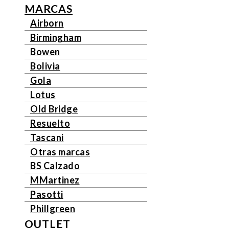
MARCAS
Airborn
Birmingham
Bowen
Bolivia
Gola
Lotus
Old Bridge
Resuelto
Tascani
Otras marcas
BS Calzado
MMartinez
Pasotti
Phillgreen
OUTLET