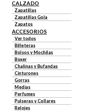
CALZADO
Zapatillas
Zapatillas Gola
Zapatos
ACCESORIOS
Ver todos
Billeteras
Bolsos y Mochilas
Boxer
Chalinas y Bufandas
Cinturones
Gorras
Medias
Perfumes
Pulseras y Collares
Relojes