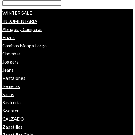
WINTER SALE
INDUMENTARIA
Abrigos y Camperas
Buzos
Camisas Manga Larga
Chombas
Joggers
Jeans
Pantalones
Remeras
Sacos
Sastrería
Sweater
CALZADO
Zapatillas