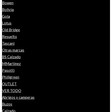
Bowen
Bolivia
Gola
Lotus
Old Bridge
Resuelto
Tascani
Otras marcas
BS Calzado
MMartinez
Pasotti
Phillgreen
OUTLET
VER TODO
Abrigos y camperas
Buzos
Calzado