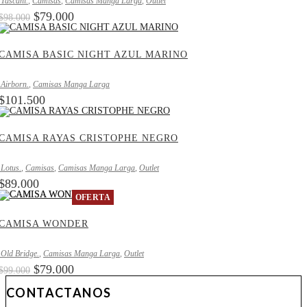
.Tascani.
,
Camisas
,
Camisas Manga Larga
,
Outlet
El
El
$
79.000
$
98.000
precio
precio
original
actual
era:
es:
CAMISA BASIC NIGHT AZUL MARINO
$98.000.
$79.000.
.Airborn.
,
Camisas Manga Larga
$
101.500
CAMISA RAYAS CRISTOPHE NEGRO
.Lotus.
,
Camisas
,
Camisas Manga Larga
,
Outlet
$
89.000
OFERTA
CAMISA WONDER
.Old Bridge.
,
Camisas Manga Larga
,
Outlet
El
El
$
79.000
$
99.000
precio
precio
CONTACTANOS
original
actual
era:
es: