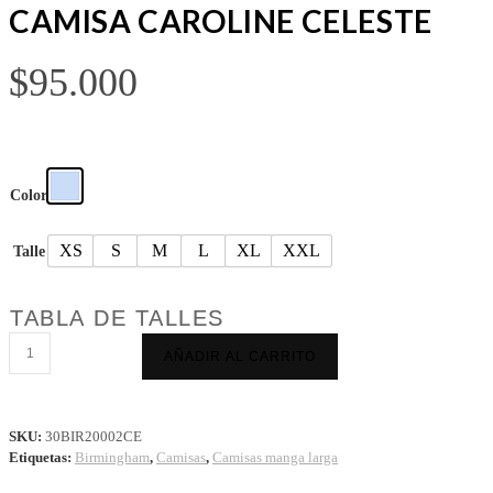
CAMISA CAROLINE CELESTE
$
95.000
Color
XS
S
M
L
XL
XXL
Talle
TABLA DE TALLES
CAMISA
AÑADIR AL CARRITO
CAROLINE
CELESTE
cantidad
SKU:
30BIR20002CE
Etiquetas:
Birmingham
,
Camisas
,
Camisas manga larga