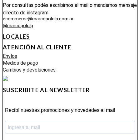
$99.000.
$79.000.
Por consultas podés escribirnos al mail o mandarnos mensaje
directo de instagram
ecommerce@marcopololp.com.ar
@marcopololp
LOCALES
ATENCIÓN AL CLIENTE
Envíos
Medios de pago
Cambios y devoluciones
SUSCRIBITE AL NEWSLETTER
Recibí nuestras promociones y novedades al mail