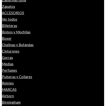
Zapatillas Gola
Zapatos
ACCESORIOS
Ver todos
Billeteras
Bolsos y Mochilas
Boxer
Chalinas y Bufandas
Cinturones
Gorras
Medias
Perfumes
Pulseras y Collares
Relojes
MARCAS
Airborn
Birmingham