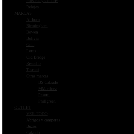
Pulseras y Collares
Relojes
MARCAS
Airborn
Birmingham
Bowen
Bolivia
Gola
Lotus
Old Bridge
Resuelto
Tascani
Otras marcas
BS Calzado
MMartinez
Pasotti
Phillgreen
OUTLET
VER TODO
Abrigos y camperas
Buzos
Calzado