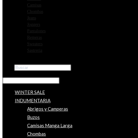
Camisas
Chombas
Jeans
Joggers
Pantalones
Remeras
Sweaters
Sastreria
Buscar
×
WINTER SALE
INDUMENTARIA
Abrigos y Camperas
Buzos
Camisas Manga Larga
Chombas