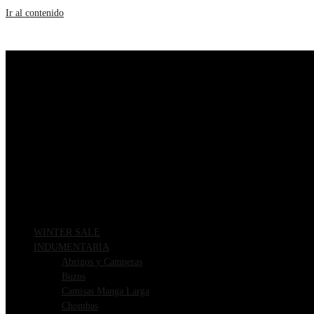
Ir al contenido
WINTER SALE
INDUMENTARIA
Abrigos y Camperas
Buzos
Camisas Manga Larga
Chombas