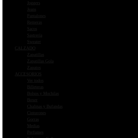
Joggers
Jeans
Pantalones
Remeras
Sacos
Sastrería
Sweater
CALZADO
Zapatillas
Zapatillas Gola
Zapatos
ACCESORIOS
Ver todos
Billeteras
Bolsos y Mochilas
Boxer
Chalinas y Bufandas
Cinturones
Gorras
Medias
Perfumes