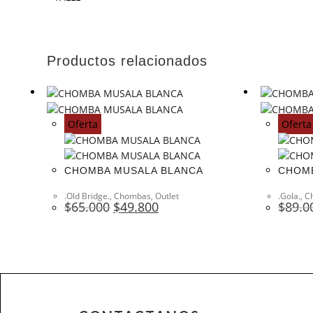
Productos relacionados
Oferta
Oferta
CHOMBA MUSALA BLANCA
CHOMB
.Old Bridge.
,
Chombas
,
Outlet
.Gola.
,
C
$
65.000
$
49.800
$
89.0