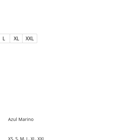
L
XL
XXL
Azul Marino
XS
,
S
,
M
,
L
,
XL
,
XXL