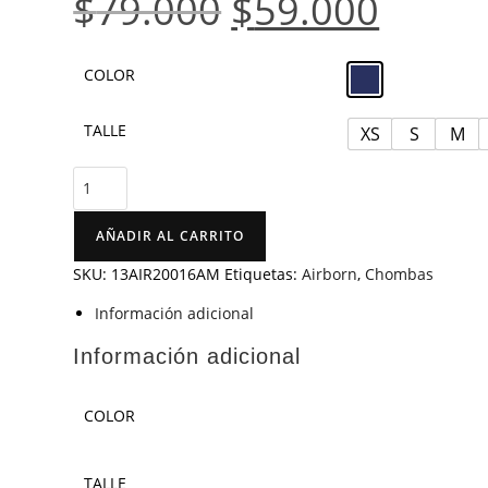
$
79.000
$
59.000
COLOR
TALLE
XS
S
M
AÑADIR AL CARRITO
SKU:
13AIR20016AM
Etiquetas:
Airborn
,
Chombas
Información adicional
Información adicional
COLOR
TALLE