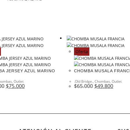
Oferta
A JERSEY AZUL MARINO
CHOMBA MUSALA FRANC
hombas
,
Outlet
.Old Bridge.
,
Chombas
,
Outlet
00
$
75.000
$
65.000
$
49.800