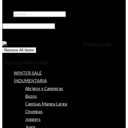
Buscar
×
0
CARRITO
¡Tu carrito está actualmente vacío!
Volver a la tienda
Remove All Items
0
$0
Ver carrito
Finalizar compra
WINTER SALE
INDUMENTARIA
Abrigos y Camperas
Buzos
Camisas Manga Larga
Chombas
Joggers
Jeans