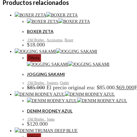
Productos relacionados
BOXER ZETA
.Old Bridge.
,
Accesorios
,
Boxer
$
18.000
Oferta
JOGGING SAKAMI
.Old Bridge.
,
Joggers
,
Outlet
$
85.000
El precio original era: $85.000.
$
69.000
E
DENIM RODNEY AZUL
.Old Bridge.
,
Jeans
$
120.000