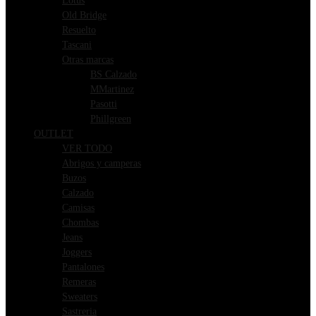
Lotus
Old Bridge
Resuelto
Tascani
Otras marcas
BS Calzado
MMartinez
Pasotti
Phillgreen
OUTLET
VER TODO
Abrigos y camperas
Buzos
Calzado
Camisas
Chombas
Jeans
Joggers
Pantalones
Remeras
Sweaters
Sastreria