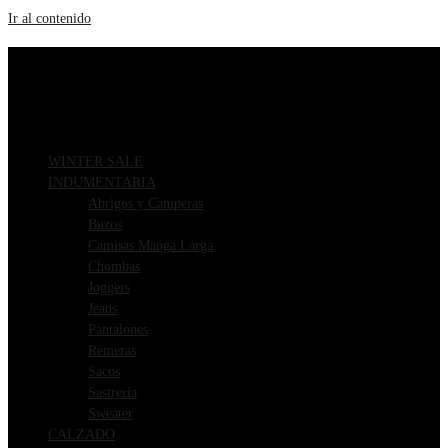
Ir al contenido
ENVIOS GRATIS A PARTIR DE $169.000
3 CUOTAS SIN INTERÉS
WINTER SALE
INDUMENTARIA
Abrigos y Camperas
Buzos
Camisas Manga Larga
Chombas
Joggers
Jeans
Pantalones
Remeras
Sacos
Sastrería
Sweater
CALZADO