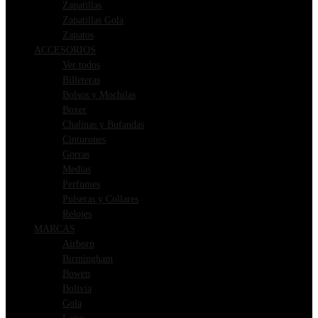
Zapatillas
Zapatillas Gola
Zapatos
ACCESORIOS
Ver todos
Billeteras
Bolsos y Mochilas
Boxer
Chalinas y Bufandas
Cinturones
Gorras
Medias
Perfumes
Pulseras y Collares
Relojes
MARCAS
Airborn
Birmingham
Bowen
Bolivia
Gola