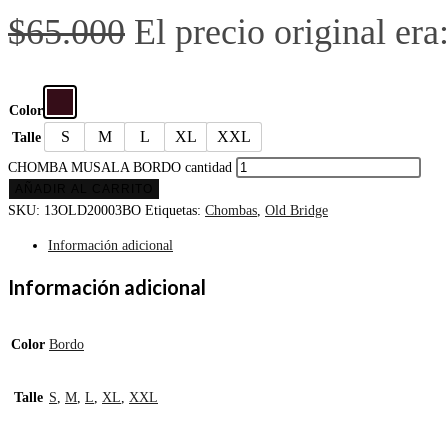
$
65.000
El precio original era
Color
S
M
L
XL
XXL
Talle
CHOMBA MUSALA BORDO cantidad
AÑADIR AL CARRITO
SKU:
13OLD20003BO
Etiquetas:
Chombas
,
Old Bridge
Información adicional
Información adicional
Color
Bordo
Talle
S
,
M
,
L
,
XL
,
XXL