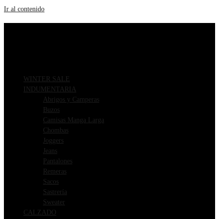
Ir al contenido
ENVIOS GRATIS A PARTIR DE $169.000
3 CUOTAS SIN INTERÉS
WINTER SALE
INDUMENTARIA
Abrigos y Camperas
Buzos
Camisas Manga Larga
Chombas
Joggers
Jeans
Pantalones
Remeras
Sacos
Sastrería
Sweater
CALZADO