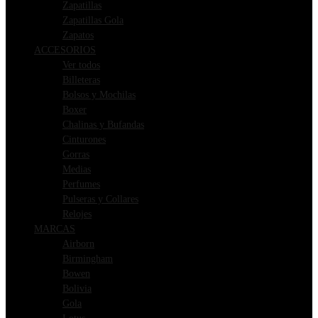
Zapatillas
Zapatillas Gola
Zapatos
ACCESORIOS
Ver todos
Billeteras
Bolsos y Mochilas
Boxer
Chalinas y Bufandas
Cinturones
Gorras
Medias
Perfumes
Pulseras y Collares
Relojes
MARCAS
Airborn
Birmingham
Bowen
Bolivia
Gola