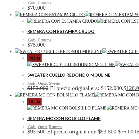
.Gola.
,
Remeras
$
70.000
REMERA CON ESTAMPA CRUDO
.Gola.
,
Remeras
$
75.000
Oferta
SWEATER CUELLO REDONDO MOULINE
.Gola.
,
Outlet
,
Sweater
$
152.000
El precio original era: $152.000.
$
120.
Oferta
REMERA MC CON BOLSILLO FLAME
.Gola.
,
Outlet
,
Remeras
$
93.500
El precio original era: $93.500.
$
75.000
E