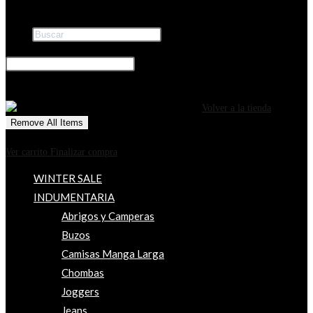
Buscar
×
0
CARRITO
¡Tu carrito está actualmente vacío!
Volver a la tienda
Remove All Items
0
$0
Ver carrito
Finalizar compra
WINTER SALE
INDUMENTARIA
Abrigos y Camperas
Buzos
Camisas Manga Larga
Chombas
Joggers
Jeans