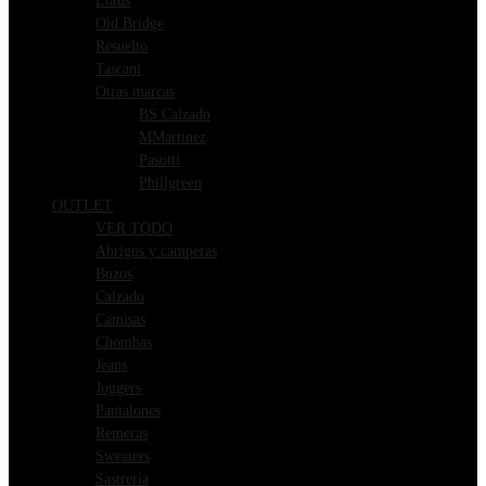
Lotus
Old Bridge
Resuelto
Tascani
Otras marcas
BS Calzado
MMartinez
Pasotti
Phillgreen
OUTLET
VER TODO
Abrigos y camperas
Buzos
Calzado
Camisas
Chombas
Jeans
Joggers
Pantalones
Remeras
Sweaters
Sastreria