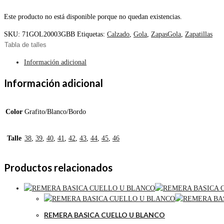
Este producto no está disponible porque no quedan existencias.
SKU:
71GOL20003GBB
Etiquetas:
Calzado
,
Gola
,
ZapasGola
,
Zapatillas
Tabla de talles
Información adicional
Información adicional
Color
Grafito/Blanco/Bordo
Talle
38
,
39
,
40
,
41
,
42
,
43
,
44
,
45
,
46
Productos relacionados
REMERA BASICA CUELLO U BLANCO