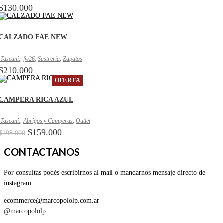
$
130.000
CALZADO FAE NEW
.Tascani.
,
fw26
,
Sastrería
,
Zapatos
$
210.000
OFERTA
CAMPERA RICA AZUL
.Tascani.
,
Abrigos y Camperas
,
Outlet
El
El
$
159.000
$
198.000
precio
precio
original
actual
CONTACTANOS
era:
es:
$198.000.
$159.000.
Por consultas podés escribirnos al mail o mandarnos mensaje directo de
instagram
ecommerce@marcopololp.com.ar
@marcopololp