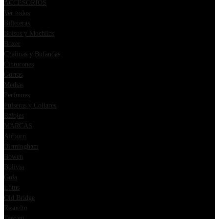
ACCESORIOS
Ver todos
Billeteras
Bolsos y Mochilas
Boxer
Chalinas y Bufandas
Cinturones
Gorras
Medias
Perfumes
Pulseras y Collares
Relojes
MARCAS
Airborn
Birmingham
Bowen
Bolivia
Gola
Lotus
Old Bridge
Resuelto
Tascani