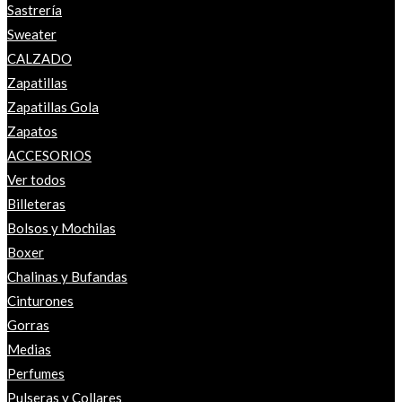
Sastrería
Sweater
CALZADO
Zapatillas
Zapatillas Gola
Zapatos
ACCESORIOS
Ver todos
Billeteras
Bolsos y Mochilas
Boxer
Chalinas y Bufandas
Cinturones
Gorras
Medias
Perfumes
Pulseras y Collares