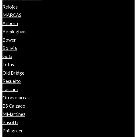
Relojes
MARCAS
Airborn
Birmingham
Bowen
Bolivia
Gola
Lotus
Old Bridge
Resuelto
Tascani
Otras marcas
BS Calzado
MMartinez
Pasotti
Phillgreen