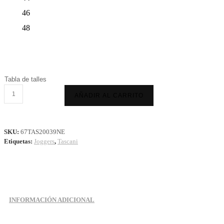
46
48
Tabla de talles
JOGGER
AÑADIR AL CARRITO
PEKRY
NEGRO
cantidad
SKU:
67TAS20039NE
Etiquetas:
Joggers
,
Tascani
INFORMACIÓN ADICIONAL