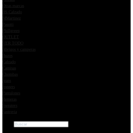
Otras marcas
BS Calzado
MMartinez
Pasotti
Phillgreen
OUTLET
VER TODO
Abrigos y camperas
Buzos
Calzado
Camisas
Chombas
Jeans
Joggers
Pantalones
Remeras
Sweaters
Sastreria
Buscar
×