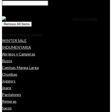
0
CARRITO
¡Tu carrito está actualmente vacío!
Volver a la tienda
Remove All Items
0
$0
Ver carrito
Finalizar compra
WINTER SALE
INDUMENTARIA
Abrigos y Camperas
Buzos
Camisas Manga Larga
Chombas
Joggers
Jeans
Pantalones
Remeras
Sacos