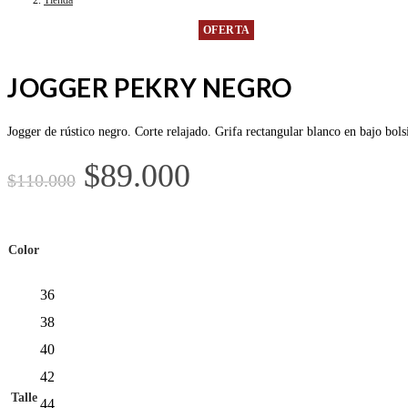
web
OFERTA
JOGGER PEKRY NEGRO
Jogger de rústico negro. Corte relajado. Grifa rectangular blanco en bajo bol
El
El
$
89.000
$
110.000
precio
precio
original
actual
Color
era:
es:
36
$110.000.
$89.000.
38
40
42
Talle
44