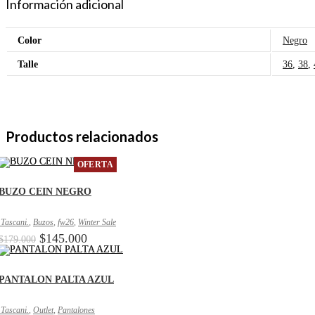
Información adicional
Color
Negro
Talle
36
,
38
,
Productos relacionados
OFERTA
BUZO CEIN NEGRO
.Tascani.
,
Buzos
,
fw26
,
Winter Sale
El
El
$
145.000
$
179.000
precio
precio
original
actual
era:
es:
PANTALON PALTA AZUL
$179.000.
$145.000.
.Tascani.
,
Outlet
,
Pantalones