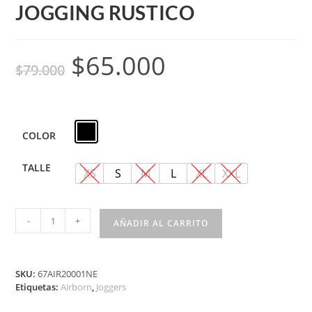
JOGGING RUSTICO
$
65.000
$
79.000
COLOR
TALLE
XS
S
M
L
XL
XXL
-
+
AÑADIR AL CARRITO
SKU:
67AIR20001NE
Etiquetas:
Airborn
,
Joggers