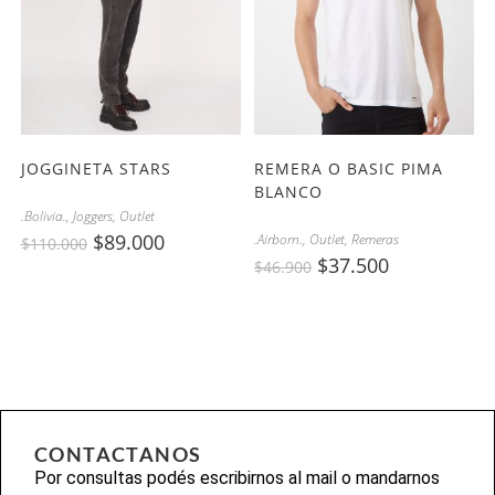
JOGGINETA STARS
REMERA O BASIC PIMA
BLANCO
.Bolivia.
,
Joggers
,
Outlet
$
89.000
.Airborn.
,
Outlet
,
Remeras
$
110.000
$
37.500
$
46.900
CONTACTANOS
Por consultas podés escribirnos al mail o mandarnos