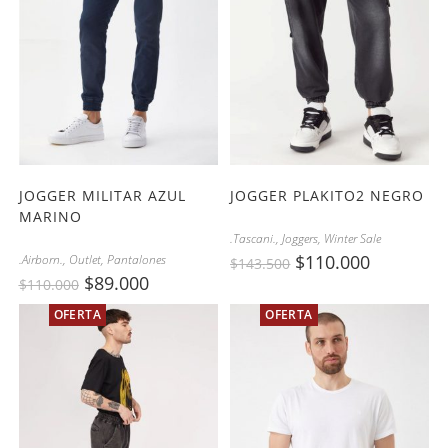
JOGGER MILITAR AZUL
JOGGER PLAKITO2 NEGRO
MARINO
.Tascani.
,
Joggers
,
Winter Sale
$
110.000
.Airborn.
,
Outlet
,
Pantalones
$
143.500
$
89.000
$
110.000
OFERTA
OFERTA