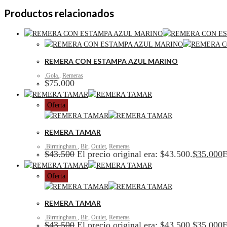
Productos relacionados
REMERA CON ESTAMPA AZUL MARINO
.Gola.
,
Remeras
$
75.000
Oferta
REMERA TAMAR
.Birmingham.
,
Bir
,
Outlet
,
Remeras
$
43.500
El precio original era: $43.500.
$
35.000
E
Oferta
REMERA TAMAR
.Birmingham.
,
Bir
,
Outlet
,
Remeras
$
43.500
El precio original era: $43.500.
$
35.000
E