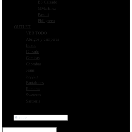
BS Calzado
MMartinez
Pasotti
Phillgreen
OUTLET
VER TODO
Abrigos y camperas
Buzos
Calzado
Camisas
Chombas
Jeans
Joggers
Pantalones
Remeras
Sweaters
Sastreria
Buscar
×