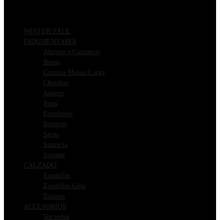
WINTER SALE
INDUMENTARIA
Abrigos y Camperas
Buzos
Camisas Manga Larga
Chombas
Joggers
Jeans
Pantalones
Remeras
Sacos
Sastrería
Sweater
CALZADO
Zapatillas
Zapatillas Gola
Zapatos
ACCESORIOS
Ver todos