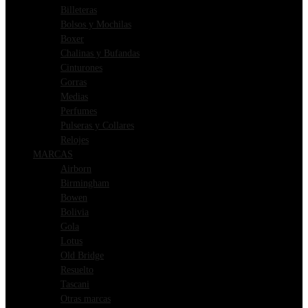
Billeteras
Bolsos y Mochilas
Boxer
Chalinas y Bufandas
Cinturones
Gorras
Medias
Perfumes
Pulseras y Collares
Relojes
MARCAS
Airborn
Birmingham
Bowen
Bolivia
Gola
Lotus
Old Bridge
Resuelto
Tascani
Otras marcas