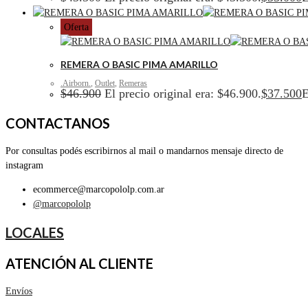
Oferta
REMERA O BASIC PIMA AMARILLO
.Airborn.
,
Outlet
,
Remeras
$
46.900
El precio original era: $46.900.
$
37.500
E
CONTACTANOS
Por consultas podés escribirnos al mail o mandarnos mensaje directo de
instagram
ecommerce@marcopololp.com.ar
@marcopololp
LOCALES
ATENCIÓN AL CLIENTE
Envíos