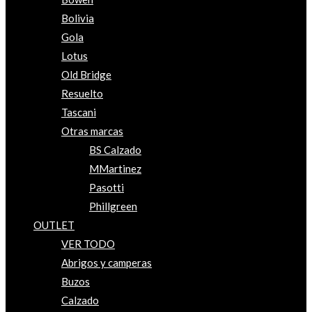
Bolivia
Gola
Lotus
Old Bridge
Resuelto
Tascani
Otras marcas
BS Calzado
MMartinez
Pasotti
Phillgreen
OUTLET
VER TODO
Abrigos y camperas
Buzos
Calzado