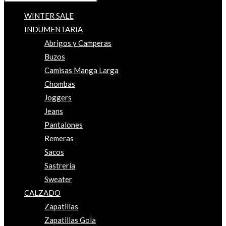
WINTER SALE
INDUMENTARIA
Abrigos y Camperas
Buzos
Camisas Manga Larga
Chombas
Joggers
Jeans
Pantalones
Remeras
Sacos
Sastrería
Sweater
CALZADO
Zapatillas
Zapatillas Gola