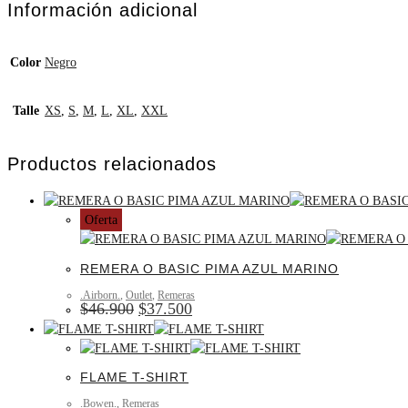
Información adicional
Color
Negro
Talle
XS
,
S
,
M
,
L
,
XL
,
XXL
Productos relacionados
Oferta
REMERA O BASIC PIMA AZUL MARINO
.Airborn.
,
Outlet
,
Remeras
$
46.900
$
37.500
FLAME T-SHIRT
.Bowen.
,
Remeras