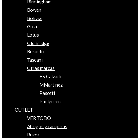
Birmingham
Bowen
Bolivia
Gola
Lotus
Old Bridge
Resuelto
Tascani
Otras marcas
BS Calzado
MMartinez
Pasotti
Phillgreen
OUTLET
VER TODO
Abrigos y camperas
Buzos