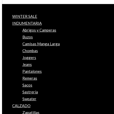
WINTER SALE
INDUMENTARIA
Abrigos y Camperas
Buzos
Camisas Manga Larga
Chombas
Joggers
Jeans
Pantalones
Remeras
Sacos
Sastrería
Sweater
CALZADO
Zapatillas