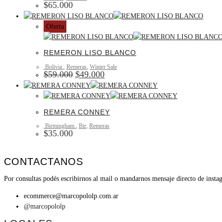
$
65.000
Oferta
REMERON LISO BLANCO
.Bolivia.
,
Remeras
,
Winter Sale
$
59.000
$
49.000
REMERA CONNEY
.Birmingham.
,
Bir
,
Remeras
$
35.000
CONTACTANOS
Por consultas podés escribirnos al mail o mandarnos mensaje directo de insta
ecommerce@marcopololp.com.ar
@marcopololp