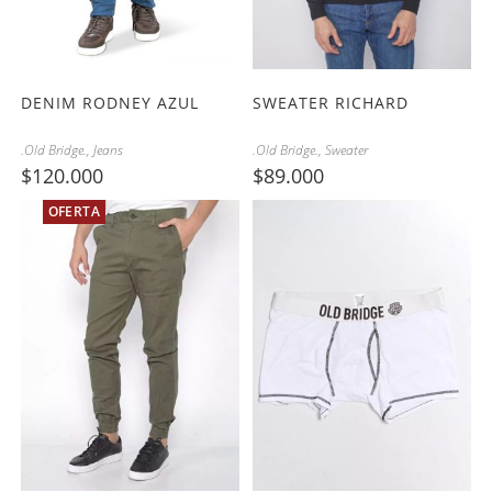
DENIM RODNEY AZUL
SWEATER RICHARD
.Old Bridge.
,
Jeans
.Old Bridge.
,
Sweater
$
120.000
$
89.000
OFERTA