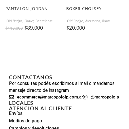
PANTALON JORDAN
BOXER CHOLSEY
.Old Bridge.
,
Outlet
,
Pantalones
.Old Bridge.
,
Accesorios
,
Boxer
$
89.000
$
20.000
$
110.000
CONTACTANOS
Por consultas podés escribirnos al mail o mandarnos
mensaje directo de instagram
ecommerce@marcopololp.com.ar
@marcopololp
LOCALES
ATENCIÓN AL CLIENTE
Envíos
Medios de pago
Cambios y devoluciones