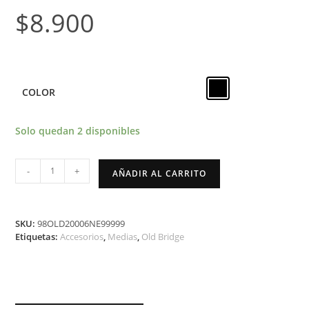
$
8.900
COLOR
Solo quedan 2 disponibles
-
+
AÑADIR AL CARRITO
SKU:
98OLD20006NE99999
Etiquetas:
Accesorios
,
Medias
,
Old Bridge