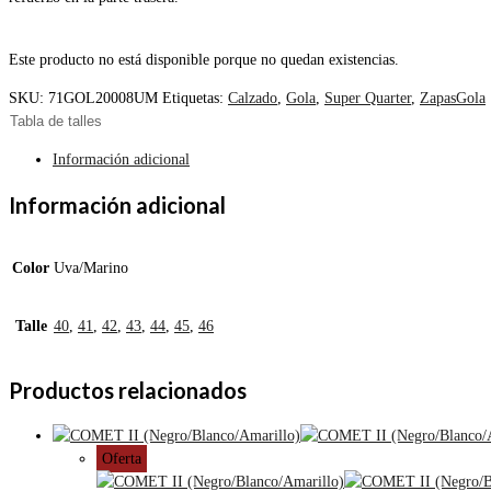
Este producto no está disponible porque no quedan existencias.
SKU:
71GOL20008UM
Etiquetas:
Calzado
,
Gola
,
Super Quarter
,
ZapasGola
Tabla de talles
Información adicional
Información adicional
Color
Uva/Marino
Talle
40
,
41
,
42
,
43
,
44
,
45
,
46
Productos relacionados
Oferta