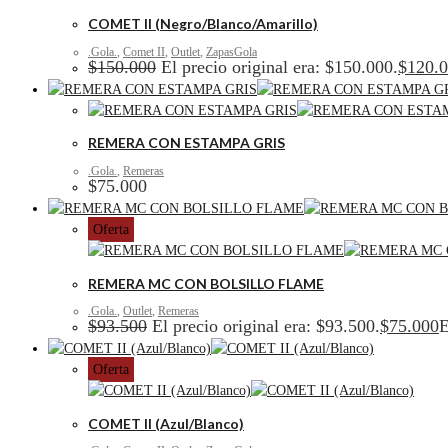
COMET II (Negro/Blanco/Amarillo)
.Gola.
,
Comet II
,
Outlet
,
ZapasGola
$
150.000
El precio original era: $150.000.
$
120.
REMERA CON ESTAMPA GRIS
.Gola.
,
Remeras
$
75.000
Oferta
REMERA MC CON BOLSILLO FLAME
.Gola.
,
Outlet
,
Remeras
$
93.500
El precio original era: $93.500.
$
75.000
E
Oferta
COMET II (Azul/Blanco)