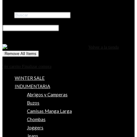
Buscar
×
0
CARRITO
¡Tu carrito está actualmente vacío!
Volver a la tienda
Remove All Items
0
$0
Ver carrito
Finalizar compra
WINTER SALE
INDUMENTARIA
Abrigos y Camperas
Buzos
Camisas Manga Larga
Chombas
Joggers
Jeans