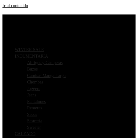
Ir al contenido
ENVIOS GRATIS A PARTIR DE $169.000
3 CUOTAS SIN INTERÉS
WINTER SALE
INDUMENTARIA
Abrigos y Camperas
Buzos
Camisas Manga Larga
Chombas
Joggers
Jeans
Pantalones
Remeras
Sacos
Sastrería
Sweater
CALZADO