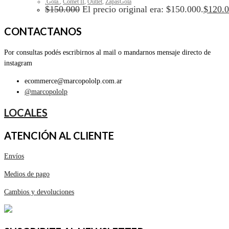
.Gola.
,
Comet II
,
Outlet
,
ZapasGola
$
150.000
El precio original era: $150.000.
$
120.
CONTACTANOS
Por consultas podés escribirnos al mail o mandarnos mensaje directo de
instagram
ecommerce@marcopololp.com.ar
@marcopololp
LOCALES
ATENCIÓN AL CLIENTE
Envíos
Medios de pago
Cambios y devoluciones