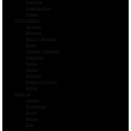
Zapatillas
Zapatillas Gola
Zapatos
ACCESORIOS
Ver todos
Billeteras
Bolsos y Mochilas
Boxer
Chalinas y Bufandas
Cinturones
Gorras
Medias
Perfumes
Pulseras y Collares
Relojes
MARCAS
Airborn
Birmingham
Bowen
Bolivia
Gola