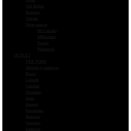
Lotus
Old Bridge
Resuelto
Tascani
Otras marcas
BS Calzado
MMartinez
Pasotti
Phillgreen
OUTLET
VER TODO
Abrigos y camperas
Buzos
Calzado
Camisas
Chombas
Jeans
Joggers
Pantalones
Remeras
Sweaters
Sastreria