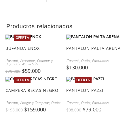
Productos relacionados
OFERTA
BUFANDA ENOX
PANTALON PALTA ARENA
.Tascani.
,
Accesorios
,
Chalinas y
.Tascani.
,
Outlet
,
Pantalones
Bufandas
,
Winter Sale
$
130.000
$
59.000
$
79.000
OFERTA
OFERTA
CAMPERA RECAS NEGRO
PANTALON PAZZI
.Tascani.
,
Abrigos y Camperas
,
Outlet
.Tascani.
,
Outlet
,
Pantalones
$
159.000
$
79.000
$
198.000
$
98.000