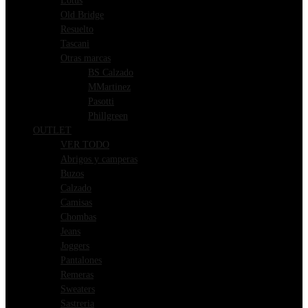
Lotus
Old Bridge
Resuelto
Tascani
Otras marcas
BS Calzado
MMartinez
Pasotti
Phillgreen
OUTLET
VER TODO
Abrigos y camperas
Buzos
Calzado
Camisas
Chombas
Jeans
Joggers
Pantalones
Remeras
Sweaters
Sastreria