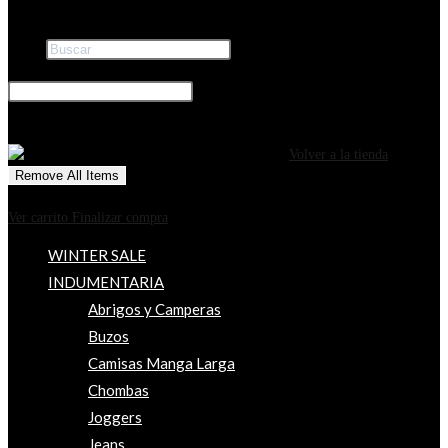
Buscar
×
0
CARRITO
¡Tu carrito está actualmente vacío!
Volver a la tienda
Remove All Items
0
$0
Ver carrito
Finalizar compra
WINTER SALE
INDUMENTARIA
Abrigos y Camperas
Buzos
Camisas Manga Larga
Chombas
Joggers
Jeans