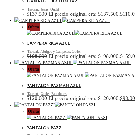
JEAN REGULAR TUXO AZUL
.Tascani.
,
Jeans
,
Outlet
$
137.500
El precio original era: $137.500.
$
110.
Oferta
CAMPERA RICA AZUL
.Tascani.
,
Abrigos y Camperas
,
Outlet
$
198.000
El precio original era: $198.000.
$
159.
Oferta
PANTALON PAZMAN AZUL
.Tascani.
,
Outlet
,
Pantalones
$
120.000
El precio original era: $120.000.
$
98.0
Oferta
PANTALON PAZZI