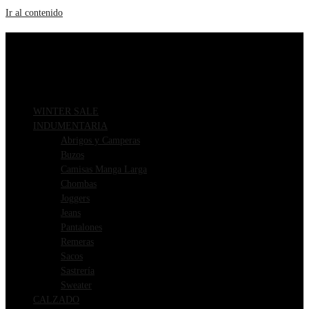
Ir al contenido
ENVIOS GRATIS A PARTIR DE $169.000
3 CUOTAS SIN INTERÉS
WINTER SALE
INDUMENTARIA
Abrigos y Camperas
Buzos
Camisas Manga Larga
Chombas
Joggers
Jeans
Pantalones
Remeras
Sacos
Sastrería
Sweater
CALZADO