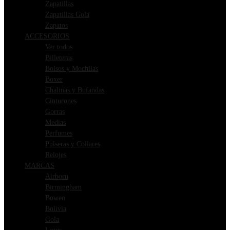
Zapatillas
Zapatillas Gola
Zapatos
ACCESORIOS
Ver todos
Billeteras
Bolsos y Mochilas
Boxer
Chalinas y Bufandas
Cinturones
Gorras
Medias
Perfumes
Pulseras y Collares
Relojes
MARCAS
Airborn
Birmingham
Bowen
Bolivia
Gola