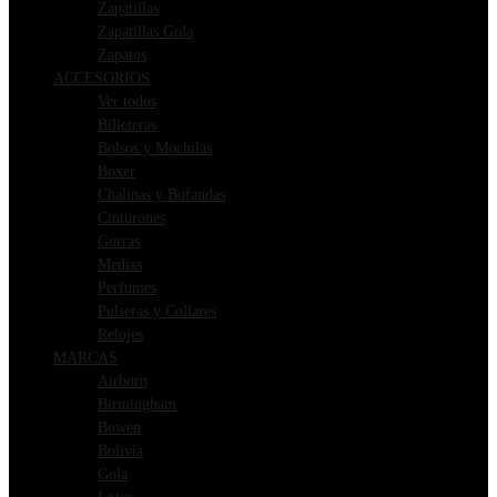
Zapatillas
Zapatillas Gola
Zapatos
ACCESORIOS
Ver todos
Billeteras
Bolsos y Mochilas
Boxer
Chalinas y Bufandas
Cinturones
Gorras
Medias
Perfumes
Pulseras y Collares
Relojes
MARCAS
Airborn
Birmingham
Bowen
Bolivia
Gola