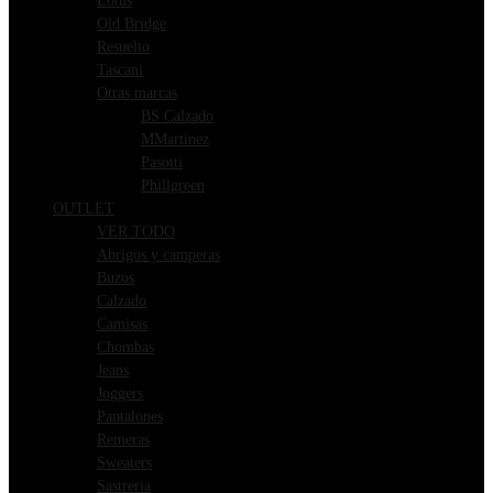
Lotus
Old Bridge
Resuelto
Tascani
Otras marcas
BS Calzado
MMartinez
Pasotti
Phillgreen
OUTLET
VER TODO
Abrigos y camperas
Buzos
Calzado
Camisas
Chombas
Jeans
Joggers
Pantalones
Remeras
Sweaters
Sastreria