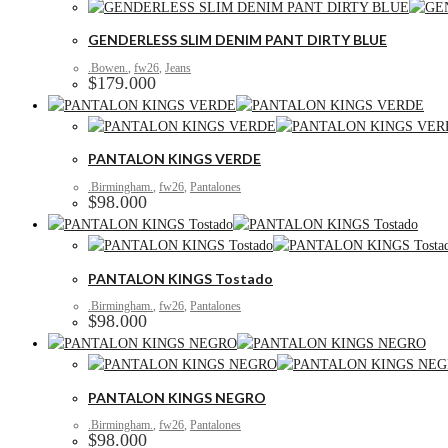
GENDERLESS SLIM DENIM PANT DIRTY BLUE
.Bowen.
,
fw26
,
Jeans
$
179.000
PANTALON KINGS VERDE
.Birmingham.
,
fw26
,
Pantalones
$
98.000
PANTALON KINGS Tostado
.Birmingham.
,
fw26
,
Pantalones
$
98.000
PANTALON KINGS NEGRO
.Birmingham.
,
fw26
,
Pantalones
$
98.000