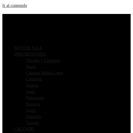
Ir al contenido
ENVIOS GRATIS A PARTIR DE $169.000
3 CUOTAS SIN INTERÉS
WINTER SALE
INDUMENTARIA
Abrigos y Camperas
Buzos
Camisas Manga Larga
Chombas
Joggers
Jeans
Pantalones
Remeras
Sacos
Sastrería
Sweater
CALZADO