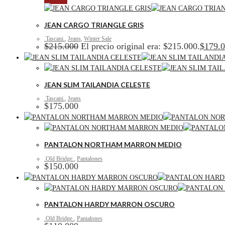
JEAN CARGO TRIANGLE GRIS
.Tascani.
,
Jeans
,
Winter Sale
$
215.000
El precio original era: $215.000.
$
179.
JEAN SLIM TAILANDIA CELESTE
.Tascani.
,
Jeans
$
175.000
PANTALON NORTHAM MARRON MEDIO
.Old Bridge.
,
Pantalones
$
150.000
PANTALON HARDY MARRON OSCURO
.Old Bridge.
,
Pantalones