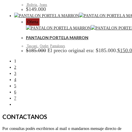
.Bolivia.
,
Jeans
$
149.000
Oferta
PANTALON PORTELA MARRON
.Tascani.
,
Outlet
,
Pantalones
$
185.000
El precio original era: $185.000.
$
150.
1
2
3
4
5
6
7
CONTACTANOS
Por consultas podés escribirnos al mail o mandarnos mensaje directo de