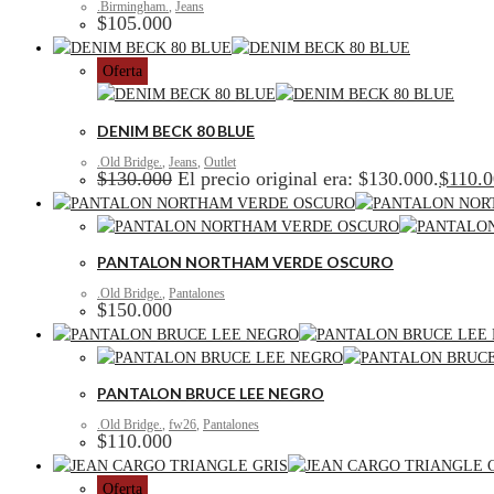
.Birmingham.
,
Jeans
$
105.000
Oferta
DENIM BECK 80 BLUE
.Old Bridge.
,
Jeans
,
Outlet
$
130.000
El precio original era: $130.000.
$
110.
PANTALON NORTHAM VERDE OSCURO
.Old Bridge.
,
Pantalones
$
150.000
PANTALON BRUCE LEE NEGRO
.Old Bridge.
,
fw26
,
Pantalones
$
110.000
Oferta