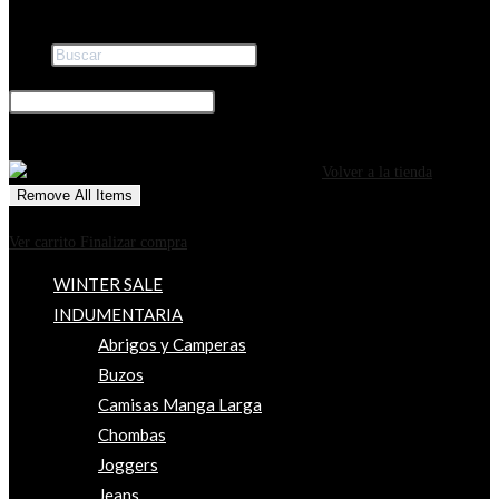
Buscar
×
0
CARRITO
¡Tu carrito está actualmente vacío!
Volver a la tienda
Remove All Items
0
$0
Ver carrito
Finalizar compra
WINTER SALE
INDUMENTARIA
Abrigos y Camperas
Buzos
Camisas Manga Larga
Chombas
Joggers
Jeans