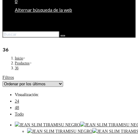
0
Alternar búsqueda de la web
36
Inicio
>
Productos
>
36
Filtros
Visualización:
24
48
Todo